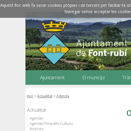
Data i hora oficials: 06/08/2026
05:15
Aquest lloc web fa servir cookies pròpies i de tercers per faciliar-t
Navegar sense acceptar les cookies l
Ajuntament
El municipi
Trà
Inici
>
Actualitat
>
Agenda
Actualitat
O
Agenda
Agenda Penedès Cultura
Notícies