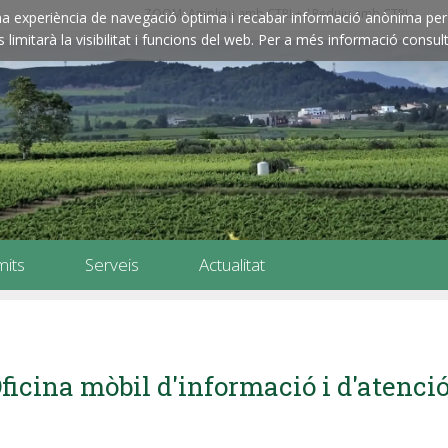
ZOOM: Amplieu amb CTRL+ / Reduïu amb CTRL-
e una experiència de navegació òptima i recabar informació anònima per 
imitarà la visibilitat i funcions del web. Per a més informació consult
mits
Serveis
Actualitat
ficina mòbil d'informació i d'atenci