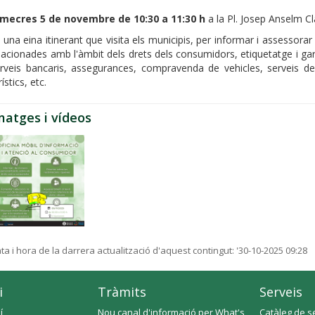
imecres 5 de novembre de 10:30 a 11:30 h
a la Pl. Josep Anselm C
 una eina itinerant que visita els municipis, per informar i assessora
lacionades amb l'àmbit dels drets dels consumidors, etiquetatge i gar
rveis bancaris, assegurances, compravenda de vehicles, serveis de
rístics, etc.
matges i vídeos
ta i hora de la darrera actualització d'aquest contingut:
'30-10-2025 09:28
i
Tràmits
Serveis
í
Nou canal d'informació per What's
Catàleg de s