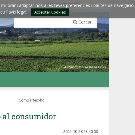
Idiomes:
esp
eng
fra
millorar i adaptar-nos a les teves preferències i pautes de navegació.
eu l´
avis legal
.
Acceptar Cookies
Cercar
Comparteix-ho:
ó al consumidor
2025-10-28 13:40:00