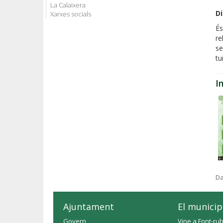
La Calaixera
D
Xarxes socials
És
re
se
tu
I
Da
Ajuntament
El municip
Govern
Vine a Font-rub