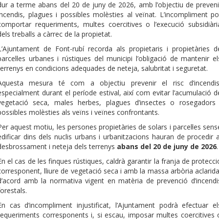
dur a terme abans del 20 de juny de 2026, amb l’objectiu de preveni
incendis, plagues i possibles molèsties al veïnat. L’incompliment po
comportar requeriments, multes coercitives o l’execució subsidiàri
dels treballs a càrrec de la propietat.
L’Ajuntament de Font-rubí recorda als propietaris i propietàries d
parcel·les urbanes i rústiques del municipi l’obligació de mantenir el
terrenys en condicions adequades de neteja, salubritat i seguretat.
Aquesta mesura té com a objectiu prevenir el risc d’incendis
especialment durant el període estival, així com evitar l’acumulació d
vegetació seca, males herbes, plagues d’insectes o rosegadors 
possibles molèsties als veïns i veïnes confrontants.
Per aquest motiu, les persones propietàries de solars i parcel·les sens
edificar dins dels nuclis urbans i urbanitzacions hauran de procedir a
desbrossament i neteja dels terrenys
abans del 20 de juny de 2026
.
En el cas de les finques rústiques, caldrà garantir la franja de protecci
corresponent, lliure de vegetació seca i amb la massa arbòria aclarida
d’acord amb la normativa vigent en matèria de prevenció d’incendi
forestals.
En cas d’incompliment injustificat, l’Ajuntament podrà efectuar el
requeriments corresponents i, si escau, imposar multes coercitives 