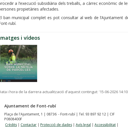
procedir a l’execució subsidiària dels treballs, a càrrec econòmic de le
persones propietàries afectades.
El ban municipal complet es pot consultar al web de l’Ajuntament d
Font-rubí.
Imatges i vídeos
Data i hora de la darrera actualització d'aquest contingut:
'15-06-2026 14:10
Ajuntament de Font-rubí
Plaça de l'Ajuntament, 1 | 08736 - Font-rubí | Tel. 93 897 92 12 | CIF
P0808400F
Crèdits
|
Contactar
|
Protecció de dades
|
Avís legal
|
Accessibilitat
|