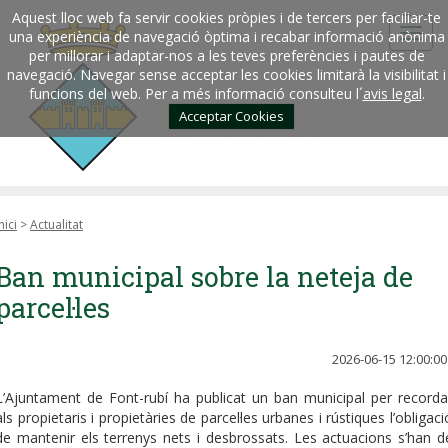
Aquest lloc web fa servir cookies pròpies i de tercers per faciliar-te
una experiència de navegació òptima i recabar informació anònima
per millorar i adaptar-nos a les teves preferències i pautes de
navegació. Navegar sense acceptar les cookies limitarà la visibilitat i
funcions del web. Per a més informació consulteu l´
avis legal
.
Acceptar Cookies
nici
>
Actualitat
Ban municipal sobre la neteja de
parcel·les
2026-06-15 12:00:00
L’Ajuntament de Font-rubí ha publicat un ban municipal per recorda
als propietaris i propietàries de parcel·les urbanes i rústiques l’obligaci
de mantenir els terrenys nets i desbrossats. Les actuacions s’han d