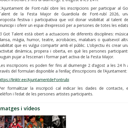
L’Ajuntament de Font-rubí obre les inscripcions per participar al Go
Talent de la Festa Major de Guardiola de Font-rubí 2026, un
proposta festiva i participativa que vol donar visibilitat al talent de
municipi i oferir un espai d’expressió per a persones de totes les edats
El Got Talent està obert a actuacions de diferents disciplines: música
dansa, màgia, humor, teatre, acrobàcies, malabars o qualsevol altr
habilitat que es vulgui compartir amb el públic. L’objectiu és crear un
activitat dinàmica, propera i oberta, en què les persones participant
puguin pujar a l’escenari i formar part activa de la Festa Major.
Les inscripcions es poden fer fins al diumenge 2 d’agost a les 24 h 
través del formulari disponible a l’enllaç d’inscripcions de l’Ajuntament:
https://linktr.ee/AjuntamentdeFontrubi
Per formalitzar la inscripció cal indicar les dades de contacte, e
telèfon i l’edat de les persones artistes participants.
Imatges i vídeos