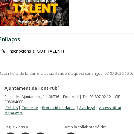
Enllaços
Inscripcions al GOT TALENT!
Data i hora de la darrera actualització d'aquest contingut:
'07-07-2026 10:02
Ajuntament de Font-rubí
Plaça de l'Ajuntament, 1 | 08736 - Font-rubí | Tel. 93 897 92 12 | CIF
P0808400F
Crèdits
|
Contactar
|
Protecció de dades
|
Avís legal
|
Accessibilitat
|
Mapa web
Segueix-nos a:
Amb la col·laboració de: