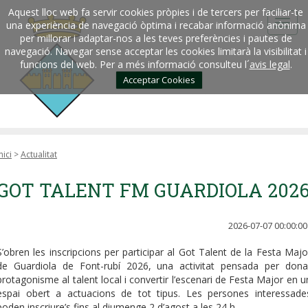
Aquest lloc web fa servir cookies pròpies i de tercers per faciliar-te
una experiència de navegació òptima i recabar informació anònima
per millorar i adaptar-nos a les teves preferències i pautes de
navegació. Navegar sense acceptar les cookies limitarà la visibilitat i
funcions del web. Per a més informació consulteu l´
avis legal
.
Acceptar Cookies
nici
>
Actualitat
GOT TALENT FM GUARDIOLA 202
2026-07-07 00:00:00
S’obren les inscripcions per participar al Got Talent de la Festa Majo
de Guardiola de Font-rubí 2026, una activitat pensada per dona
protagonisme al talent local i convertir l’escenari de Festa Major en u
espai obert a actuacions de tot tipus. Les persones interessade
poden inscriure’s fins al diumenge 2 d’agost a les 24 h.