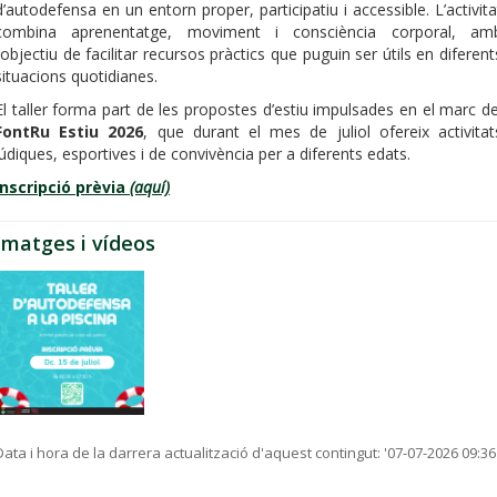
d’autodefensa en un entorn proper, participatiu i accessible. L’activita
combina aprenentatge, moviment i consciència corporal, am
l’objectiu de facilitar recursos pràctics que puguin ser útils en diferent
situacions quotidianes.
El taller forma part de les propostes d’estiu impulsades en el marc de
FontRu Estiu 2026
, que durant el mes de juliol ofereix activitat
lúdiques, esportives i de convivència per a diferents edats.
Inscripció prèvia
(aquí)
Imatges i vídeos
Data i hora de la darrera actualització d'aquest contingut:
'07-07-2026 09:36