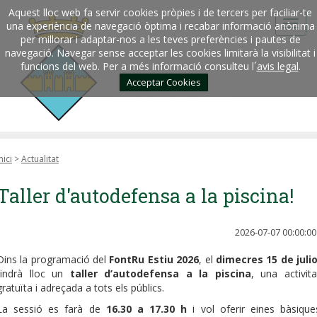
Aquest lloc web fa servir cookies pròpies i de tercers per faciliar-te
una experiència de navegació òptima i recabar informació anònima
per millorar i adaptar-nos a les teves preferències i pautes de
navegació. Navegar sense acceptar les cookies limitarà la visibilitat i
funcions del web. Per a més informació consulteu l´
avis legal
.
Acceptar Cookies
nici
>
Actualitat
Taller d'autodefensa a la piscina!
2026-07-07 00:00:00
Dins la programació del
FontRu Estiu 2026
, el
dimecres 15 de julio
tindrà lloc un
taller d’autodefensa a la piscina
, una activita
gratuïta i adreçada a tots els públics.
La sessió es farà de
16.30 a 17.30 h
i vol oferir eines bàsique