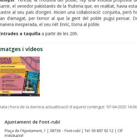
Samir, el venedor pakistanès de la fruiteria que, en realitat, havia esta
sastre al seu país d’origen. Inicien una col·laboració conjunta, però h
fan d’amagat, per temor al que la gent del poble pugui pensar. D
manera inesperada, el seu nét Enric, torna al poble.
Entrades a taquilla
a partir de les 20h.
Imatges i vídeos
Data i hora de la darrera actualització d'aquest contingut:
'07-04-2025 14:06
Ajuntament de Font-rubí
Plaça de l'Ajuntament, 1 | 08736 - Font-rubí | Tel. 93 897 92 12 | CIF
P0808400F