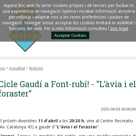
Aquest lloc web fa servir cookies pròpies i de tercers per faciliar-te
una experiència de navegació òptima i recabar informació anònima
per millorar i adaptar-nos a les teves preferències i pautes de
navegació. Navegar sense acceptar les cookies limitarà la visibilitat i
funcions del web. Per a més informació consulteu l´
avis legal
.
Acceptar Cookies
nici
>
Actualitat
>
Notícies
Cicle Gaudí a Font-rubí! - "L'àvia i el
foraster"
2025-04-03 00:00:00
El pròxim divendres
11 d'abril
a les
20:30 h
, vine al Centre Recreatiu
(Av. Catalunya 45) a gaudir d'"
L'àvia i el foraster
".
Sinopsi
: Teresa, la modista del poble, rep una insòlita proposta d