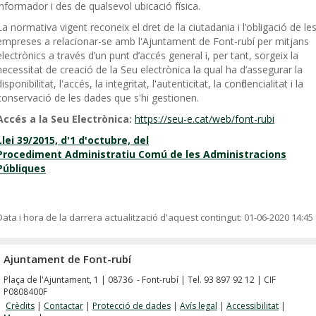
informador i des de qualsevol ubicació física.
La normativa vigent reconeix el dret de la ciutadania i l’obligació de le
empreses a relacionar-se amb l'Ajuntament de Font-rubí per mitjans
electrònics a través d’un punt d’accés general i, per tant, sorgeix la
necessitat de creació de la Seu electrònica la qual ha d’assegurar la
disponibilitat, l'accés, la integritat, l'autenticitat, la confidencialitat i la
conservació de les dades que s'hi gestionen.
Accés a la Seu Electrònica:
https://seu-e.cat/web/font-rubi
Llei 39/2015, d'1 d'octubre, del
Procediment Administratiu Comú de les Administracions
Públiques
Data i hora de la darrera actualització d'aquest contingut:
01-06-2020 14:45
Ajuntament de Font-rubí
Plaça de l'Ajuntament, 1 | 08736 - Font-rubí | Tel. 93 897 92 12 | CIF
P0808400F
Crèdits
|
Contactar
|
Protecció de dades
|
Avís legal
|
Accessibilitat
|