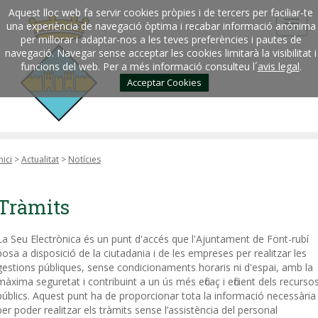
Aquest lloc web fa servir cookies pròpies i de tercers per faciliar-te
una experiència de navegació òptima i recabar informació anònima
per millorar i adaptar-nos a les teves preferències i pautes de
navegació. Navegar sense acceptar les cookies limitarà la visibilitat i
funcions del web. Per a més informació consulteu l´
avis legal
.
Acceptar Cookies
nici
>
Actualitat
>
Notícies
Tràmits
La Seu Electrònica és un punt d'accés que l'Ajuntament de Font-rubí
posa a disposició de la ciutadania i de les empreses per realitzar les
gestions públiques, sense condicionaments horaris ni d'espai, amb la
màxima seguretat i contribuint a un ús més eficaç i eficient dels recurso
públics. Aquest punt ha de proporcionar tota la informació necessària
per poder realitzar els tràmits sense l’assistència del personal