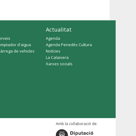
Actualitat
erveis
Agenda
omptador d'aigua
Agenda Penedès Cultura
càrrega de vehicles
Notícies
La Calaixera
Xarxes socials
Amb la col·laboració de: