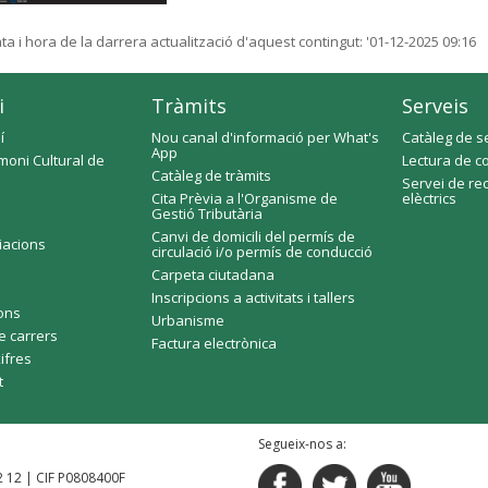
ta i hora de la darrera actualització d'aquest contingut:
'01-12-2025 09:16
i
Tràmits
Serveis
í
Nou canal d'informació per What's
Catàleg de s
App
moni Cultural de
Lectura de c
Catàleg de tràmits
Servei de re
Cita Prèvia a l'Organisme de
elèctrics
Gestió Tributària
Canvi de domicili del permís de
ciacions
circulació i/o permís de conducció
Carpeta ciutadana
Inscripcions a activitats i tallers
fons
Urbanisme
e carrers
Factura electrònica
xifres
t
Segueix-nos a:
92 12 | CIF P0808400F