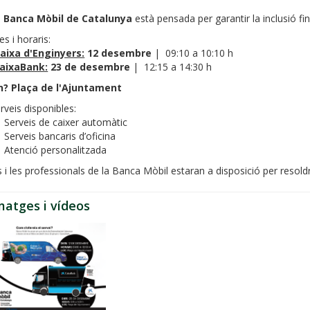
a
Banca Mòbil de Catalunya
està pensada per garantir la inclusió fin
es i horaris:
aixa d'Enginyers:
12 desembre
| 09:10 a 10:10 h
aixaBank:
23 de desembre
| 12:15 a 14:30 h
n? Plaça de l'Ajuntament
rveis disponibles:
Serveis de caixer automàtic
Serveis bancaris d’oficina
Atenció personalitzada
s i les professionals de la Banca Mòbil estaran a disposició per resol
matges i vídeos