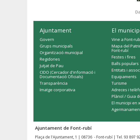
Da
Ajuntament
El municip
Govern
Vine a Font-rub
Grups municipals
Mapa del Patri
Font-rubí
Organització municipal
Festes i fires
Regidories
Balls populars
Jutjat de Pau
Entitats i asso
CIDO (Cercador d'informació i
Documentació Oficials)
Equipaments
Transparència
Turisme
Imatge corporativa
Adreces i telè
Plànol / Guia d
El municipi en 
Agermanamen
Ajuntament de Font-rubí
Plaça de l'Ajuntament, 1 | 08736 - Font-rubí | Tel. 93 897 