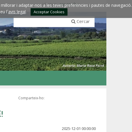
Idiomes:
esp
eng
fra
millorar i adaptar-nos a les teves preferències i pautes de navegació.
eu l´
avis legal
.
Acceptar Cookies
Cercar
Comparteix-ho:
!
2025-12-01 00:00:00