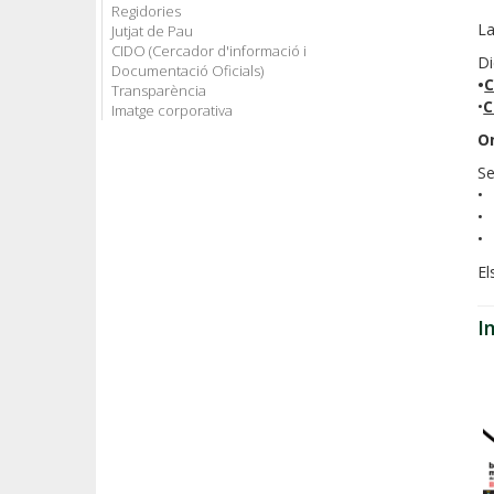
Regidories
L
Jutjat de Pau
CIDO (Cercador d'informació i
Di
Documentació Oficials)
•
C
Transparència
•
C
Imatge corporativa
O
Se
• 
• 
• 
El
I