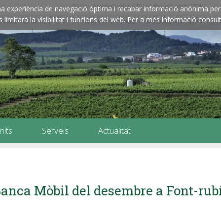
ZOOM: Amplieu amb CTRL+ / Reduïu amb CTRL-
e una experiència de navegació òptima i recabar informació anònima per 
imitarà la visibilitat i funcions del web. Per a més informació consult
mits
Serveis
Actualitat
anca Mòbil del desembre a Font-rubí