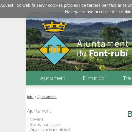
Data i hora oficials: 07/08/2026
08:37
Aquest lloc web fa servir cookies pròpies i de tercers per faciliar-t
Navegar sense acceptar les cookies l
Ajuntament
El municipi
Trà
Inici
>
Ajuntament
Ajuntament
B
Govern
Grups municipals
Organització municipal