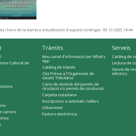
ta i hora de la darrera actualització d'aquest contingut:
'05-12-2025 14:44
i
Tràmits
Serveis
í
Nou canal d'informació per What's
Catàleg de s
App
moni Cultural de
Lectura de c
Catàleg de tràmits
Servei de re
Cita Prèvia a l'Organisme de
elèctrics
Gestió Tributària
Canvi de domicili del permís de
ciacions
circulació i/o permís de conducció
Carpeta ciutadana
Inscripcions a activitats i tallers
fons
Urbanisme
e carrers
Factura electrònica
xifres
t