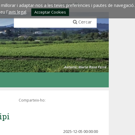
Idiomes:
esp
eng
fra
millorar i adaptar-nos a les teves preferències i pautes de navegació.
eu l´
avis legal
.
Acceptar Cookies
Cercar
Comparteix-ho:
ipi
2025-12-05 00:00:00