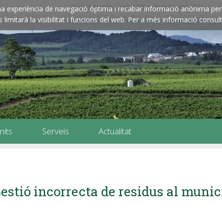
ZOOM: Amplieu amb CTRL+ / Reduïu amb CTRL-
e una experiència de navegació òptima i recabar informació anònima per 
imitarà la visibilitat i funcions del web. Per a més informació consult
mits
Serveis
Actualitat
estió incorrecta de residus al munic