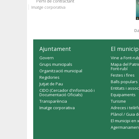
Perfil de contractant
Imatge corporativa
Da
Ajuntament
El municip
Govern
Vine a Font-rub
Grups municipals
Mapa del Patri
Font-rubí
Organització municipal
Festes i fires
Regidories
Balls populars
Jutjat de Pau
Entitats i asso
CIDO (Cercador d'informació i
Documentació Oficials)
Equipaments
Transparència
Turisme
Imatge corporativa
Adreces i telè
Plànol / Guia d
El municipi en 
Agermanamen