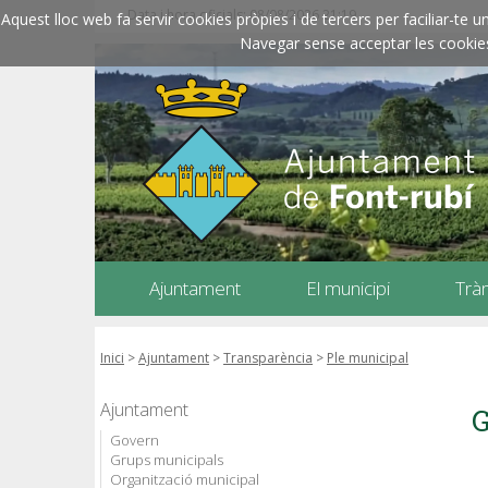
Data i hora oficials: 08/08/2026
21:19
Aquest lloc web fa servir cookies pròpies i de tercers per faciliar-t
Navegar sense acceptar les cookies l
Ajuntament
El municipi
Trà
Inici
>
Ajuntament
>
Transparència
>
Ple municipal
Ajuntament
G
Govern
Grups municipals
Organització municipal