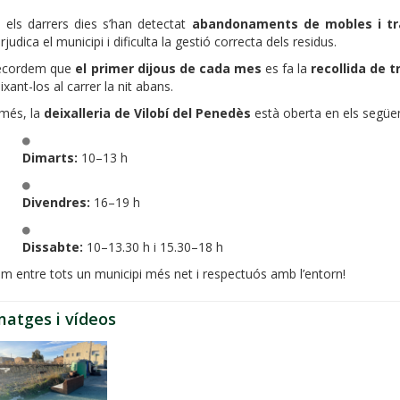
 els darrers dies s’han detectat
abandonaments de mobles i tra
rjudica el municipi i dificulta la gestió correcta dels residus.
ecordem que
el primer dijous de cada mes
es fa la
recollida de t
ixant-los al carrer la nit abans.
més, la
deixalleria de Vilobí del Penedès
està oberta en els següen
Dimarts:
10–13 h
Divendres:
16–19 h
Dissabte:
10–13.30 h i 15.30–18 h
m entre tots un municipi més net i respectuós amb l’entorn!
matges i vídeos