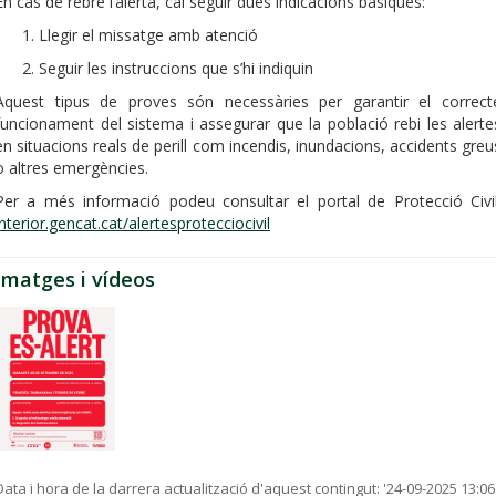
En cas de rebre l’alerta, cal seguir dues indicacions bàsiques:
Llegir el missatge amb atenció
Seguir les instruccions que s’hi indiquin
Aquest tipus de proves són necessàries per garantir el correct
funcionament del sistema i assegurar que la població rebi les alerte
en situacions reals de perill com incendis, inundacions, accidents greu
o altres emergències.
Per a més informació podeu consultar el portal de Protecció Civil
interior.gencat.cat/alertesprotecciocivil
Imatges i vídeos
Data i hora de la darrera actualització d'aquest contingut:
'24-09-2025 13:06