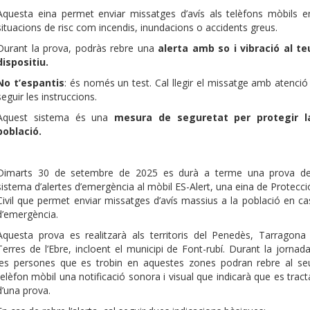
Aquesta eina permet enviar missatges d’avís als telèfons mòbils e
situacions de risc com incendis, inundacions o accidents greus.
Durant la prova, podràs rebre una
alerta amb so i vibració al te
dispositiu.
No t’espantis
: és només un test. Cal llegir el missatge amb atenció 
seguir les instruccions.
Aquest sistema és una
mesura de seguretat per protegir l
població.
Dimarts 30 de setembre de 2025 es durà a terme una prova de
sistema d’alertes d’emergència al mòbil ES-Alert, una eina de Protecci
Civil que permet enviar missatges d’avís massius a la població en ca
d’emergència.
Aquesta prova es realitzarà als territoris del Penedès, Tarragona 
Terres de l’Ebre, incloent el municipi de Font-rubí. Durant la jornada
les persones que es trobin en aquestes zones podran rebre al se
telèfon mòbil una notificació sonora i visual que indicarà que es tract
d’una prova.