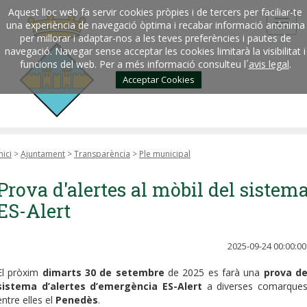
Aquest lloc web fa servir cookies pròpies i de tercers per faciliar-te
una experiència de navegació òptima i recabar informació anònima
per millorar i adaptar-nos a les teves preferències i pautes de
navegació. Navegar sense acceptar les cookies limitarà la visibilitat i
funcions del web. Per a més informació consulteu l´
avis legal
.
Acceptar Cookies
nici
>
Ajuntament
>
Transparència
>
Ple municipal
Prova d'alertes al mòbil del sistem
ES-Alert
2025-09-24 00:00:00
El pròxim
dimarts 30 de setembre
de 2025 es farà una
prova de
sistema d’alertes d’emergència ES-Alert
a diverses comarques
entre elles el
Penedès
.