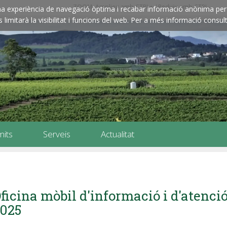
ZOOM: Amplieu amb CTRL+ / Reduïu amb CTRL-
e una experiència de navegació òptima i recabar informació anònima per 
imitarà la visibilitat i funcions del web. Per a més informació consult
mits
Serveis
Actualitat
ficina mòbil d'informació i d'atenc
025