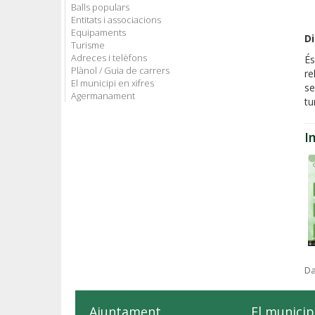
Balls populars
Entitats i associacions
Equipaments
D
Turisme
Adreces i telèfons
És
Plànol / Guia de carrers
re
El municipi en xifres
se
Agermanament
tu
I
Da
Ajuntament
El municip