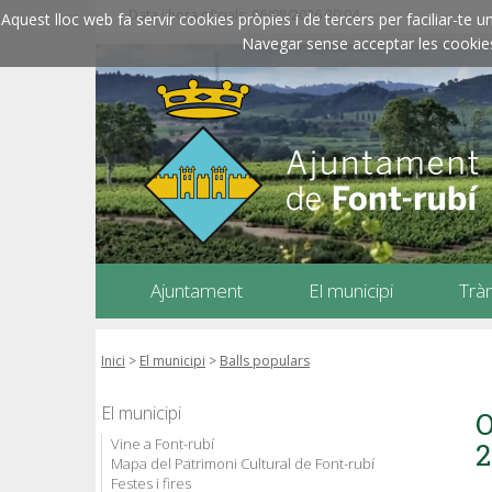
Data i hora oficials: 06/08/2026
20:04
Aquest lloc web fa servir cookies pròpies i de tercers per faciliar-t
Navegar sense acceptar les cookies l
Ajuntament
El municipi
Trà
Inici
>
El municipi
>
Balls populars
El municipi
O
Vine a Font-rubí
2
Mapa del Patrimoni Cultural de Font-rubí
Festes i fires