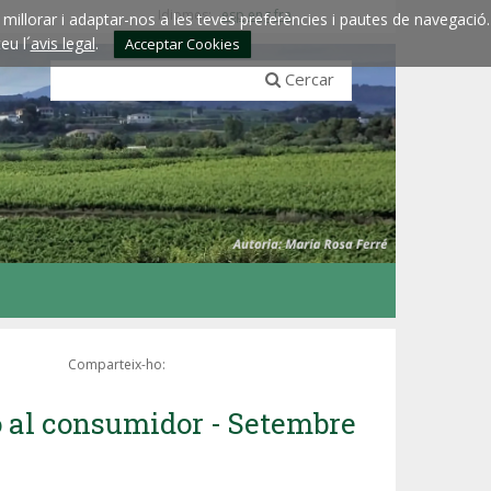
Idiomes:
esp
eng
fra
millorar i adaptar-nos a les teves preferències i pautes de navegació.
eu l´
avis legal
.
Acceptar Cookies
Cercar
Comparteix-ho:
ió al consumidor - Setembre