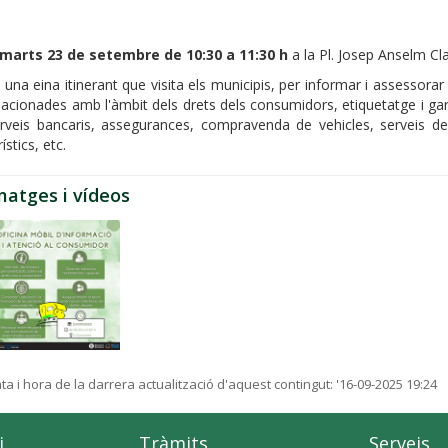
imarts 23 de setembre de 10:30 a 11:30 h
a la Pl. Josep Anselm Cl
 una eina itinerant que visita els municipis, per informar i assessora
lacionades amb l'àmbit dels drets dels consumidors, etiquetatge i gar
rveis bancaris, assegurances, compravenda de vehicles, serveis de
rístics, etc.
matges i vídeos
ta i hora de la darrera actualització d'aquest contingut:
'16-09-2025 19:24
i
Tràmits
Serveis