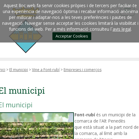
Aquest lloc web fa servir cookies pròpies i de tercers per faciliar-te
una experiència de navegació òptima i recabar informació anònima
per millorar i adaptar-nos a les teves preferències i pautes de
navegació. Navegar sense acceptar les cookies limitarà la visibilitat i
funcions del web. Per a més informació consulteu l´
avis legal
.
Acceptar Cookies
nici
>
El municipi
>
Vine a Font-rubí
>
Empreses i comerços
El municipi
El municipi
Font-rubí
és un municipi de la
comarca de l'Alt Penedès
que està situat a la part nord de
la comarca, al límit amb la