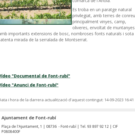
comarca de l'Anoia.
Es troba en un paratge natural
privilegiat, amb terres de conreu
principalment vinyes, camp,
oliveres, envoltat de muntanyes
amb importants extensions de bosc, nombroses fonts naturals i sota
l'atenta mirada de la serralada de Montserrat.
Vídeo "Documental de Font-rubí"
Vídeo "Anunci de Font-rubí"
Data i hora de la darrera actualització d'aquest contingut:
14-09-2023 16:41
Ajuntament de Font-rubí
Plaça de l'Ajuntament, 1 | 08736 - Font-rubí | Tel. 93 897 92 12 | CIF
P0808400F