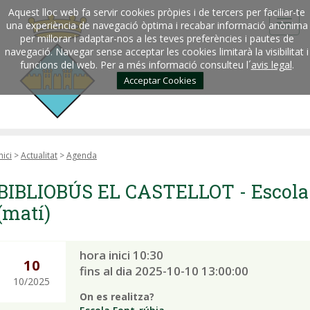
Aquest lloc web fa servir cookies pròpies i de tercers per faciliar-te
una experiència de navegació òptima i recabar informació anònima
per millorar i adaptar-nos a les teves preferències i pautes de
navegació. Navegar sense acceptar les cookies limitarà la visibilitat i
funcions del web. Per a més informació consulteu l´
avis legal
.
Acceptar Cookies
nici
>
Actualitat
>
Agenda
BIBLIOBÚS EL CASTELLOT - Escola
(matí)
hora inici 10:30
10
fins al dia 2025-10-10 13:00:00
10/2025
On es realitza?