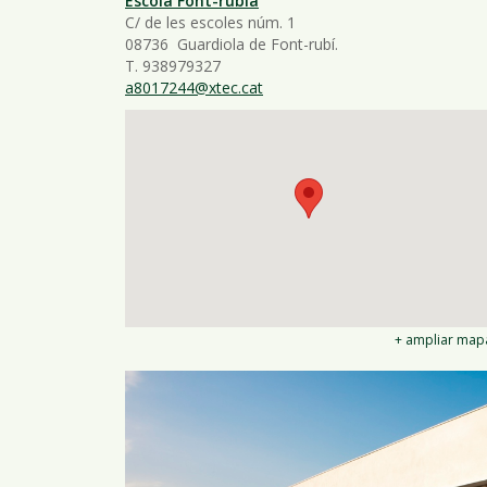
Escola Font-rúbia
C/ de les escoles núm. 1
08736 Guardiola de Font-rubí.
T. 938979327
a8017244@xtec.cat
+ ampliar map