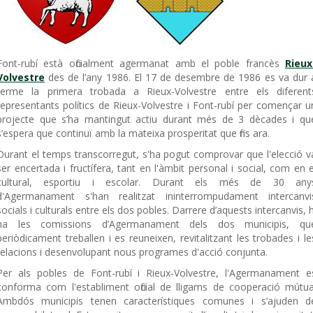
Font-rubí està oficialment agermanat amb el poble francès
Rieux
Volvestre
des de l’any 1986. El 17 de desembre de 1986 es va dur 
terme la primera trobada a Rieux-Volvestre entre els diferent
representants polítics de Rieux-Volvestre i Font-rubí per començar u
projecte que s’ha mantingut actiu durant més de 3 dècades i qu
s’espera que continuï amb la mateixa prosperitat que fins ara.
Durant el temps transcorregut, s'ha pogut comprovar que l'elecció v
ser encertada i fructífera, tant en l'àmbit personal i social, com en e
cultural, esportiu i escolar. Durant els més de 30 any
d'Agermanament s'han realitzat ininterrompudament intercanvi
socials i culturals entre els dos pobles. Darrere d’aquests intercanvis, h
ha les comissions d’Agermanament dels dos municipis, qu
periòdicament treballen i es reuneixen, revitalitzant les trobades i le
relacions i desenvolupant nous programes d'acció conjunta.
Per als pobles de Font-rubí i Rieux-Volvestre, l'Agermanament e
conforma com l'establiment oficial de lligams de cooperació mútua
Ambdós municipis tenen característiques comunes i s’ajuden d