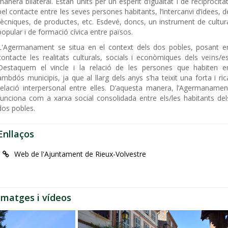
manera bilateral. Estan units per un esperit d’igualtat i de reciprocitat
pel contacte entre les seves persones habitants, l’intercanvi d’idees, d
tècniques, de productes, etc. Esdevé, doncs, un instrument de cultur
popular i de formació cívica entre països.
L'Agermanament se situa en el context dels dos pobles, posant e
contacte les realitats culturals, socials i econòmiques dels veïns/es
Destaquem el vincle i la relació de les persones que habiten e
ambdós municipis, ja que al llarg dels anys s’ha teixit una forta i ric
relació interpersonal entre elles. D’aquesta manera, l’Agermanamen
funciona com a xarxa social consolidada entre els/les habitants del
dos pobles.
Enllaços
Web de l'Ajuntament de Rieux-Volvestre
Imatges i vídeos