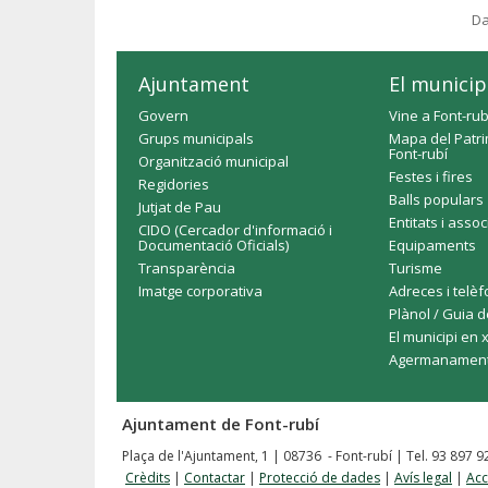
Da
Ajuntament
El municip
Govern
Vine a Font-rub
Grups municipals
Mapa del Patri
Font-rubí
Organització municipal
Festes i fires
Regidories
Balls populars
Jutjat de Pau
Entitats i asso
CIDO (Cercador d'informació i
Documentació Oficials)
Equipaments
Transparència
Turisme
Imatge corporativa
Adreces i telè
Plànol / Guia d
El municipi en 
Agermanamen
Ajuntament de Font-rubí
Plaça de l'Ajuntament, 1 | 08736 - Font-rubí | Tel. 93 897 
Crèdits
|
Contactar
|
Protecció de dades
|
Avís legal
|
Acc