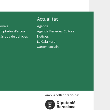
Actualitat
erveis
Agenda
omptador d'aigua
Agenda Penedès Cultura
càrrega de vehicles
Notícies
La Calaixera
Xarxes socials
Amb la col·laboració de: