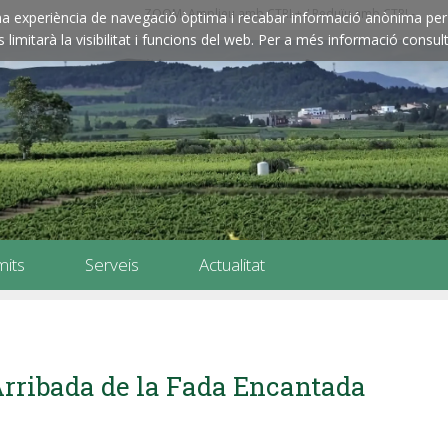
ZOOM: Amplieu amb CTRL+ / Reduïu amb CTRL-
e una experiència de navegació òptima i recabar informació anònima per 
imitarà la visibilitat i funcions del web. Per a més informació consult
mits
Serveis
Actualitat
rribada de la Fada Encantada