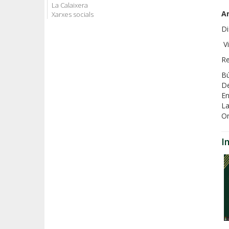
La Calaixera
A
Xarxes socials
Di
Vi
Re
Bú
De
En
La
Or
I