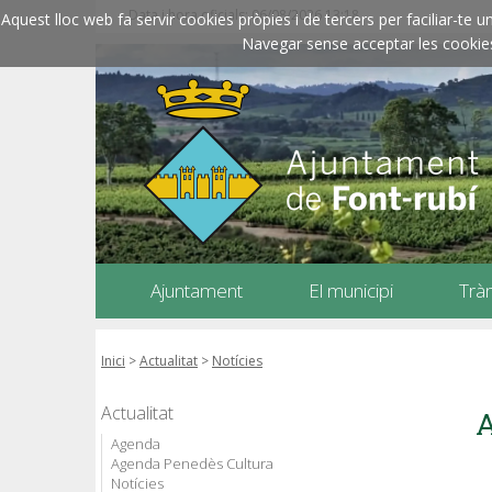
Data i hora oficials: 06/08/2026
13:18
Aquest lloc web fa servir cookies pròpies i de tercers per faciliar-t
Navegar sense acceptar les cookies l
Ajuntament
El municipi
Trà
Inici
>
Actualitat
>
Notícies
Actualitat
A
Agenda
Agenda Penedès Cultura
Notícies