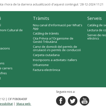
ta i hora de la darrera actualització d'aquest contingut:
'28-12-2024 11:21
i
Tràmits
Serveis
í
Nou canal d'informació per What's
Catàleg de s
App
moni Cultural de
Lectura de c
Catàleg de tràmits
Servei de re
Cita Prèvia a l'Organisme de
elèctrics
Gestió Tributària
Canvi de domicili del permís de
ciacions
circulació i/o permís de conducció
Carpeta ciutadana
Inscripcions a activitats i tallers
fons
Urbanisme
e carrers
Factura electrònica
xifres
t
Segueix-nos a:
92 12 | CIF P0808400F
essibilitat
|
Mapa web