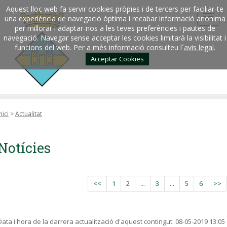
Aquest lloc web fa servir cookies pròpies i de tercers per faciliar-te
una experiència de navegació òptima i recabar informació anònima
per millorar i adaptar-nos a les teves preferències i pautes de
navegació. Navegar sense acceptar les cookies limitarà la visibilitat i
funcions del web. Per a més informació consulteu l´
avis legal
.
Acceptar Cookies
nici
>
Actualitat
Notícies
<<
1
2
...
3
...
5
6
>>
Data i hora de la darrera actualització d'aquest contingut:
08-05-2019 13:05