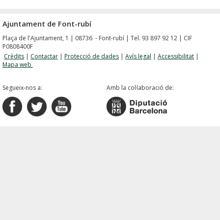
Ajuntament de Font-rubí
Plaça de l'Ajuntament, 1 | 08736 - Font-rubí | Tel. 93 897 92 12 | CIF
P0808400F
Crèdits
|
Contactar
|
Protecció de dades
|
Avís legal
|
Accessibilitat
|
Mapa web
Segueix-nos a:
Amb la col·laboració de: