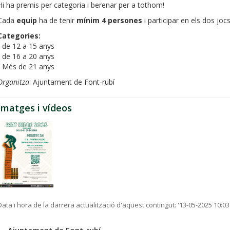
Hi ha premis per categoria i berenar per a tothom!
Cada
equip
ha de tenir
mínim 4 persones
i participar en els dos jocs
Categories:
- de 12 a 15 anys
- de 16 a 20 anys
- Més de 21 anys
Organitza
: Ajuntament de Font-rubí
Imatges i vídeos
Data i hora de la darrera actualització d'aquest contingut:
'13-05-2025 10:03