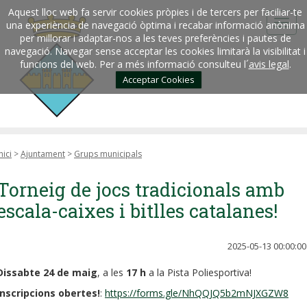
Aquest lloc web fa servir cookies pròpies i de tercers per faciliar-te
una experiència de navegació òptima i recabar informació anònima
per millorar i adaptar-nos a les teves preferències i pautes de
navegació. Navegar sense acceptar les cookies limitarà la visibilitat i
funcions del web. Per a més informació consulteu l´
avis legal
.
Acceptar Cookies
nici
>
Ajuntament
>
Grups municipals
Torneig de jocs tradicionals amb
escala-caixes i bitlles catalanes!
2025-05-13 00:00:00
Dissabte 24 de maig
, a les
17 h
a la Pista Poliesportiva!
Inscripcions obertes!
:
https://forms.gle/NhQQJQ5b2mNJXGZW8