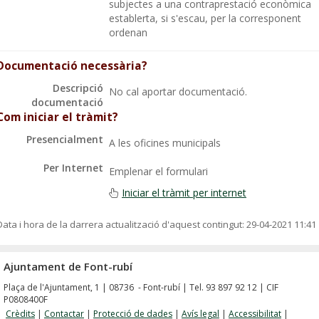
subjectes a una contraprestació econòmica
establerta, si s'escau, per la corresponent
ordenan
Documentació necessària?
Descripció
No cal aportar documentació.
documentació
Com iniciar el tràmit?
Presencialment
A les oficines municipals
Per Internet
Emplenar el formulari
Iniciar el tràmit per internet
Data i hora de la darrera actualització d'aquest contingut:
29-04-2021 11:41
Ajuntament de Font-rubí
Plaça de l'Ajuntament, 1 | 08736 - Font-rubí | Tel. 93 897 92 12 | CIF
P0808400F
Crèdits
|
Contactar
|
Protecció de dades
|
Avís legal
|
Accessibilitat
|