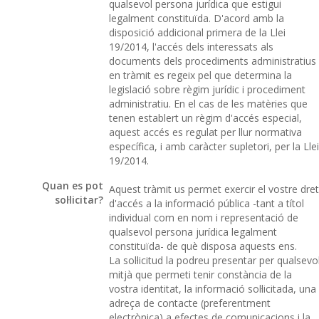
qualsevol persona jurídica que estigui
legalment constituïda. D'acord amb la
disposició addicional primera de la Llei
19/2014, l'accés dels interessats als
documents dels procediments administratius
en tràmit es regeix pel que determina la
legislació sobre règim jurídic i procediment
administratiu. En el cas de les matèries que
tenen establert un règim d'accés especial,
aquest accés es regulat per llur normativa
específica, i amb caràcter supletori, per la Llei
19/2014.
Quan es pot
Aquest tràmit us permet exercir el vostre dret
sol·licitar?
d'accés a la informació pública -tant a títol
individual com en nom i representació de
qualsevol persona jurídica legalment
constituïda- de què disposa aquests ens.
La sol·licitud la podreu presentar per qualsevo
mitjà que permeti tenir constància de la
vostra identitat, la informació sol·licitada, una
adreça de contacte (preferentment
electrònica) a efectes de comunicacions i la