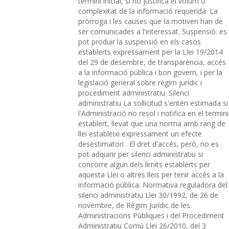
termini inicial, si ho justifica el volum o
complexitat de la informació requerida. La
pròrroga i les causes que la motiven han de
ser comunicades a l'interessat. Suspensió: es
pot produir la suspensió en els casos
establerts expressament per la Llei 19/2014
del 29 de desembre, de transparència, accés
a la informació pública i bon govern, i per la
legislació general sobre règim jurídic i
procediment administratiu. Silenci
administratiu La sol·licitud s'entén estimada si
l'Administració no resol i notifica en el termini
establert, llevat que una norma amb rang de
llei estableixi expressament un efecte
desestimatori . El dret d'accés, però, no es
pot adquirir per silenci administratiu si
concorre algun dels límits establerts per
aquesta Llei o altres lleis per tenir accés a la
informació pública. Normativa reguladora del
silenci administratiu Llei 30/1992, de 26 de
novembre, de Règim Jurídic de les
Administracions Públiques i del Procediment
Administratiu Comú Llei 26/2010, del 3