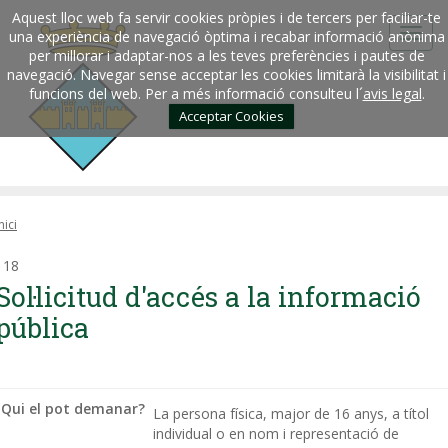
Aquest lloc web fa servir cookies pròpies i de tercers per faciliar-te
una experiència de navegació òptima i recabar informació anònima
per millorar i adaptar-nos a les teves preferències i pautes de
navegació. Navegar sense acceptar les cookies limitarà la visibilitat i
funcions del web. Per a més informació consulteu l´
avis legal
.
Acceptar Cookies
nici
118
Sol·licitud d'accés a la informació
pública
Qui el pot demanar?
La persona física, major de 16 anys, a títol
individual o en nom i representació de