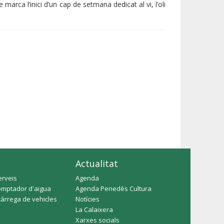
marca l’inici d’un cap de setmana dedicat al vi, l’oli
Actualitat
erveis
Agenda
omptador d'aigua
Agenda Penedès Cultura
càrrega de vehicles
Notícies
La Calaixera
Xarxes socials