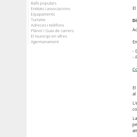
Balls populars
El
Entitats i associacions
Equipaments
Turisme
Di
Adreces i telèfons
A
Plànol / Guia de carrers
El municipi en xifres
Agermanament
En
- 
- 
Co
El
al
L’
co
La
pe
am