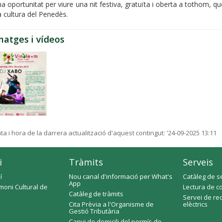
a oportunitat per viure una nit festiva, gratuïta i oberta a tothom, que 
la cultura del Penedès.
matges i vídeos
ta i hora de la darrera actualització d'aquest contingut:
'24-09-2025 13:11
i
Tràmits
Serveis
í
Nou canal d'informació per What's
Catàleg de s
App
moni Cultural de
Lectura de c
Catàleg de tràmits
Servei de re
Cita Prèvia a l'Organisme de
elèctrics
Gestió Tributària
Canvi de domicili del permís de