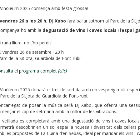
 Vinòleum 2025 comença amb festa grossa!
vendres 26 a les 20 h
,
DJ Xabo
farà ballar tothom al Parc de la Sitj
companya-ho amb la
degustació de vins i caves locals
i l’
espai g
trada lliure, no t’ho perdis!
Divendres 26 de setembre · 20 h
Parc de la Sitjota, Guardiola de Font-rubí
nsulta el programa complet
(clic)
 Vinòleum 2025 donarà el tret de sortida amb un vespreig molt especia
 Parc de la Sitjota de Guardiola de Font-rubí.
encarregat de posar la música serà DJ Xabo, que oferirà una sessió 
mençar el cap de setmana amb la millor de les vibracions.
 vetllada es completarà amb una degustació de vins i caves locals, 
rmetrà descobrir en un sol espai la riquesa i diversitat dels celler
b les propostes de La Cuina d’en Sebas, ideal per maridar els vins i c