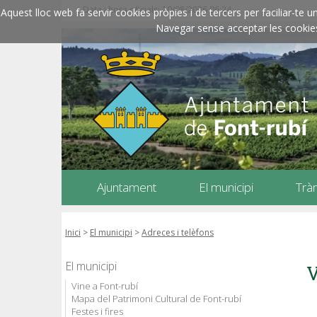
Data i hora oficials: 10/08/2026
06:24
Aquest lloc web fa servir cookies pròpies i de tercers per faciliar-t
Navegar sense acceptar les cookies l
Ajuntament
El municipi
Trà
Inici
>
El municipi
>
Adreces i telèfons
El municipi
V
Vine a Font-rubí
Mapa del Patrimoni Cultural de Font-rubí
Festes i fires