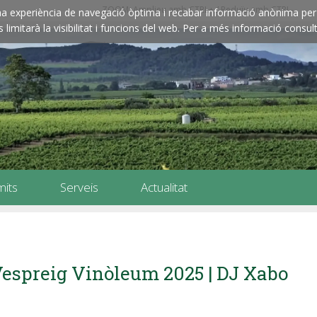
ZOOM: Amplieu amb CTRL+ / Reduïu amb CTRL-
e una experiència de navegació òptima i recabar informació anònima per 
imitarà la visibilitat i funcions del web. Per a més informació consult
mits
Serveis
Actualitat
espreig Vinòleum 2025 | DJ Xabo