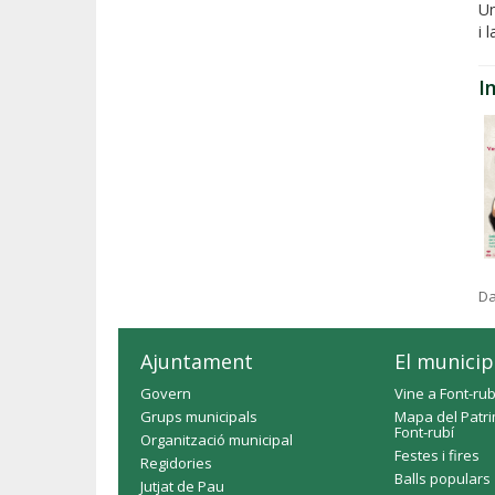
Un
i 
I
Da
Ajuntament
El municip
Govern
Vine a Font-rub
Grups municipals
Mapa del Patri
Font-rubí
Organització municipal
Festes i fires
Regidories
Balls populars
Jutjat de Pau