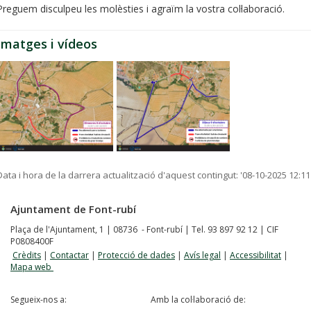
Preguem disculpeu les molèsties i agraïm la vostra col·laboració.
Imatges i vídeos
Data i hora de la darrera actualització d'aquest contingut:
'08-10-2025 12:11
Ajuntament de Font-rubí
Plaça de l'Ajuntament, 1 | 08736 - Font-rubí | Tel. 93 897 92 12 | CIF
P0808400F
Crèdits
|
Contactar
|
Protecció de dades
|
Avís legal
|
Accessibilitat
|
Mapa web
Segueix-nos a:
Amb la col·laboració de: