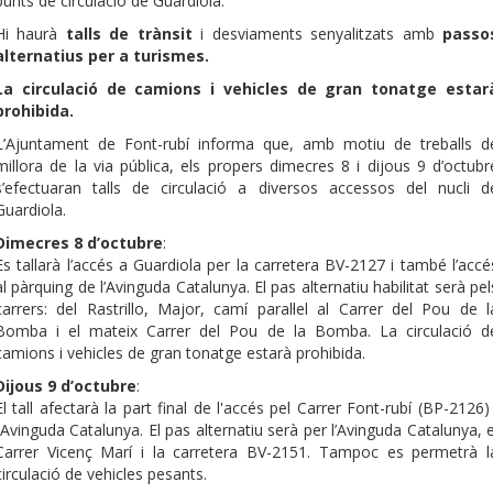
punts de circulació de Guardiola.
Hi haurà
talls de trànsit
i desviaments senyalitzats amb
passo
alternatius per a turismes.
La circulació de camions i vehicles de gran tonatge estar
prohibida.
L’Ajuntament de Font-rubí informa que, amb motiu de treballs d
millora de la via pública, els propers dimecres 8 i dijous 9 d’octubr
s’efectuaran talls de circulació a diversos accessos del nucli d
Guardiola.
Dimecres 8 d’octubre
:
Es tallarà l’accés a Guardiola per la carretera BV-2127 i també l’accé
al pàrquing de l’Avinguda Catalunya. El pas alternatiu habilitat serà pel
carrers: del Rastrillo, Major, camí paral·lel al Carrer del Pou de l
Bomba i el mateix Carrer del Pou de la Bomba. La circulació d
camions i vehicles de gran tonatge estarà prohibida.
Dijous 9 d’octubre
:
El tall afectarà la part final de l'accés pel Carrer Font-rubí (BP-2126) 
l’Avinguda Catalunya. El pas alternatiu serà per l’Avinguda Catalunya, e
Carrer Vicenç Marí i la carretera BV-2151. Tampoc es permetrà l
circulació de vehicles pesants.