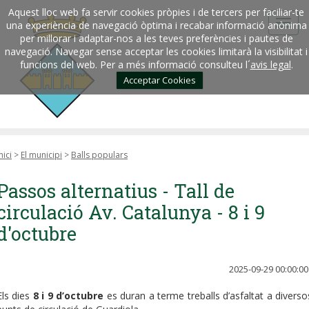
Aquest lloc web fa servir cookies pròpies i de tercers per faciliar-te
una experiència de navegació òptima i recabar informació anònima
per millorar i adaptar-nos a les teves preferències i pautes de
navegació. Navegar sense acceptar les cookies limitarà la visibilitat i
funcions del web. Per a més informació consulteu l´
avis legal
.
Acceptar Cookies
nici
>
El municipi
>
Balls populars
Passos alternatius - Tall de
circulació Av. Catalunya - 8 i 9
d'octubre
2025-09-29 00:00:00
Els dies
8 i 9 d’octubre
es duran a terme treballs d’asfaltat a diverso