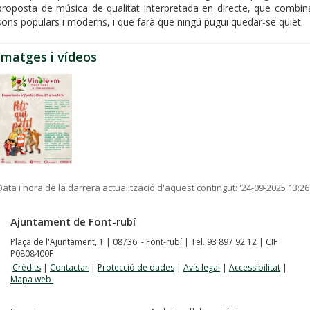
proposta de música de qualitat interpretada en directe, que combin
sons populars i moderns, i que farà que ningú pugui quedar-se quiet.
Imatges i vídeos
Data i hora de la darrera actualització d'aquest contingut:
'24-09-2025 13:26
Ajuntament de Font-rubí
Plaça de l'Ajuntament, 1 | 08736 - Font-rubí | Tel. 93 897 92 12 | CIF
P0808400F
Crèdits
|
Contactar
|
Protecció de dades
|
Avís legal
|
Accessibilitat
|
Mapa web