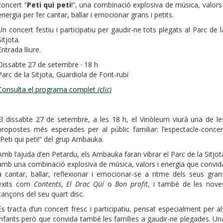
concert “
Peti qui peti
!”, una combinació explosiva de música, valors 
energia per fer cantar, ballar i emocionar grans i petits.
Un concert festiu i participatiu per gaudir-ne tots plegats al Parc de l
Sitjota.
Entrada lliure.
Dissabte 27 de setembre · 18 h
Parc de la Sitjota, Guardiola de Font-rubí
Consulta el programa complet
(clic)
El dissabte 27 de setembre, a les 18 h, el Vinòleum viurà una de le
propostes més esperades per al públic familiar: l’espectacle-concer
“Peti qui peti!” del grup Ambauka.
Amb l’ajuda d’en Petardu, els Ambauka faran vibrar el Parc de la Sitjot
amb una combinació explosiva de música, valors i energia que convid
a cantar, ballar, reflexionar i emocionar-se a ritme dels seus gran
èxits com
Contents
,
El Drac Qüí
o
Bon profit
, i també de les nove
cançons del seu quart disc.
Es tracta d’un concert fresc i participatiu, pensat especialment per al
infants però que convida també les famílies a gaudir-ne plegades. Un