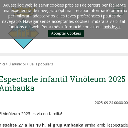
Aquest lloc web fa servir cookies pròpies i de tercers per faciliar-te
una experiència de navegació òptima i recabar informació anònima
per millorar i adaptar-nos a les teves preferències i pautes de
navegació. Navegar sense acceptar les cookies limitarà la visibilitat i
funcions del web. Per a més informació consulteu l´
avis legal
.
Acceptar Cookies
nici
>
El municipi
>
Balls populars
Espectacle infantil Vinòleum 2025 
Ambauka
2025-09-24 00:00:00
El Vinòleum 2025 es viu en família!
Dissabte 27 a les 18 h, el grup Ambauka
arriba amb l’espectacle