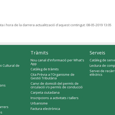
ta i hora de la darrera actualització d'aquest contingut:
08-05-2019 13:05
Tràmits
Serveis
Nou canal d'informació per What's
Catàleg de serv
App
i Cultural de
Lectura de comp
Catàleg de tràmits
Servei de recàr
Cita Prèvia a l'Organisme de
elèctrics
Gestió Tributària
Canvi de domicili del permís de
ions
circulació i/o permís de conducció
Carpeta ciutadana
Inscripcions a activitats i tallers
Urbanisme
arrers
Factura electrònica
es