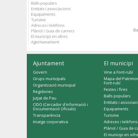
Balls populars
Entitats i associacions
Equipaments
Turisme
Adreces i telèfons
Da
Plànol / Guia de carrers
El municipi en xifres
Agermanament
Ajuntament
El municipi
Govern
Vine a Font-rubí
Grups municipals
Mapa del Patrimon
Font-rubí
Organització municipal
Festes i fires
Regidories
Balls populars
Jutjat de Pau
Entitats i associac
CIDO (Cercador d'informació i
Documentació Oficials)
Equipaments
Transparència
Turisme
Imatge corporativa
Adreces i telèfons
Plànol / Guia de c
El municipi en xifr