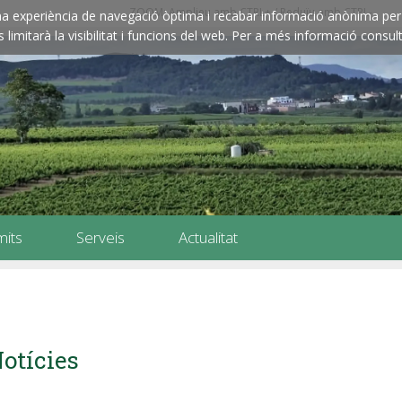
ZOOM: Amplieu amb CTRL+ / Reduïu amb CTRL-
e una experiència de navegació òptima i recabar informació anònima per 
imitarà la visibilitat i funcions del web. Per a més informació consult
mits
Serveis
Actualitat
otícies