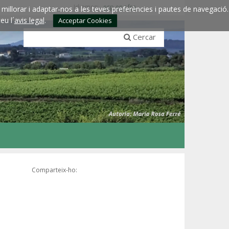
Idiomes:
esp
eng
fra
millorar i adaptar-nos a les teves preferències i pautes de navegació.
eu l´
avis legal
.
Acceptar Cookies
Cercar
Comparteix-ho: