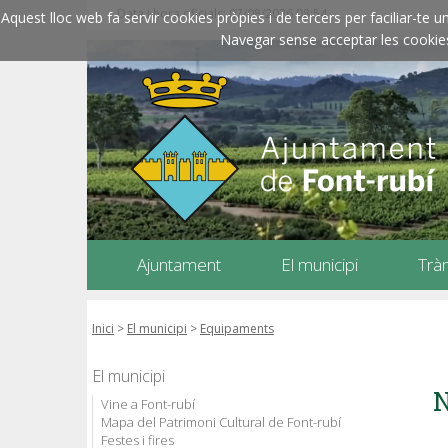
Data i hora oficials: 07/08/2026
08:54
Aquest lloc web fa servir cookies pròpies i de tercers per faciliar-t
Navegar sense acceptar les cookies l
Ajuntament
El municipi
Trà
Inici
>
El municipi
>
Equipaments
El municipi
N
Vine a Font-rubí
Mapa del Patrimoni Cultural de Font-rubí
Festes i fires