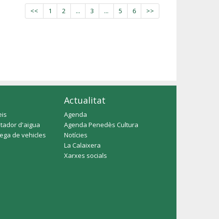
<<
1
2
...
3
...
5
6
>>
Actualitat
eis
Agenda
tador d'aigua
Agenda Penedès Cultura
rega de vehicles
Notícies
La Calaixera
Xarxes socials