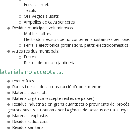
Ferralla i metalls
Tèxtils
Olis vegetals usats
Ampolles de cava senceres
Residus municipals voluminosos:
Mobles i altres
Electrodomèstics que no contenen substàncies perillose
Ferralla electrònica (ordinadors, petits electrodomèstics, 
Altres residus municipals:
Fustes
Restes de poda o jardineria
aterials no acceptats:
Pneumàtics
Runes i restes de la construcció d'obres menors
Materials barrejats
Matèria orgànica (excepte restes de pa sec)
Residus industrials en grans quantitats o provinents del procés
gestors privats autoritzats per l'Agència de Residus de Catalunya
Materials explosius
Residus radioactius
Residus sanitaris