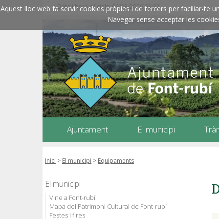
Data i hora oficials: 06/08/2026
08:32
Aquest lloc web fa servir cookies pròpies i de tercers per faciliar-t
Navegar sense acceptar les cookies l
Ajuntament
El municipi
Trà
Inici
>
El municipi
>
Equipaments
El municipi
D
Vine a Font-rubí
Mapa del Patrimoni Cultural de Font-rubí
Festes i fires