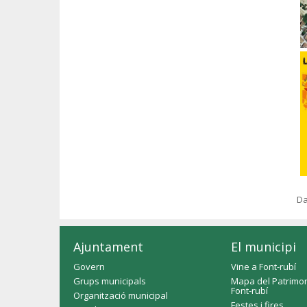
Da
Ajuntament
El municipi
Govern
Vine a Font-rubí
Grups municipals
Mapa del Patrimon
Font-rubí
Organització municipal
Festes i fires