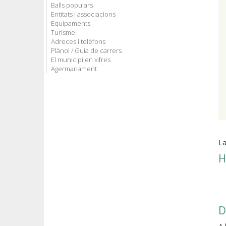
Balls populars
Entitats i associacions
Equipaments
Turisme
Adreces i telèfons
Plànol / Guia de carrers
El municipi en xifres
Agermanament
La
H
D