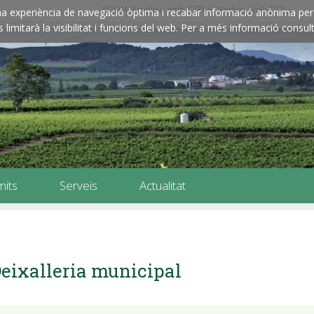
ZOOM: Amplieu amb CTRL+ / Reduïu amb CTRL-
e una experiència de navegació òptima i recabar informació anònima per 
imitarà la visibilitat i funcions del web. Per a més informació consult
mits
Serveis
Actualitat
eixalleria municipal