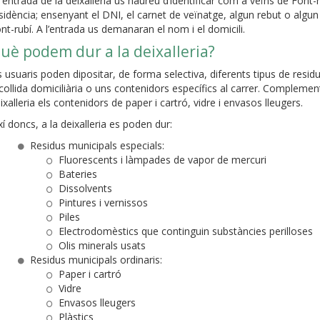
l’entrada de la deixalleria us haureu d’identificar com a veïns de Fo
sidència; ensenyant el DNI, el carnet de veïnatge, algun rebut o alg
nt-rubí. A l’entrada us demanaran el nom i el domicili.
uè podem dur a la deixalleria?
s usuaris poden dipositar, de forma selectiva, diferents tipus de resid
collida domiciliària o uns contenidors específics al carrer. Compleme
ixalleria els contenidors de paper i cartró, vidre i envasos lleugers.
xí doncs, a la deixalleria es poden dur:
Residus municipals especials:
Fluorescents i làmpades de vapor de mercuri
Bateries
Dissolvents
Pintures i vernissos
Piles
Electrodomèstics que continguin substàncies perilloses
Olis minerals usats
Residus municipals ordinaris:
Paper i cartró
Vidre
Envasos lleugers
Plàstics