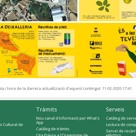
ta i hora de la darrera actualització d'aquest contingut:
11-02-2020 17:41
Tràmits
Serveis
Nou canal d'informació per What's
Catàleg de serv
App
i Cultural de
Lectura de comp
Catàleg de tràmits
Servei de recàr
Cita Prèvia a l'Organisme de
elèctrics