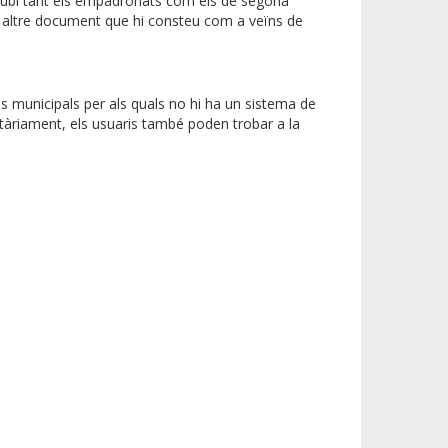
nt-rubí tant els empadronats com els de segona
un altre document que hi consteu com a veïns de
us municipals per als quals no hi ha un sistema de
ntàriament, els usuaris també poden trobar a la