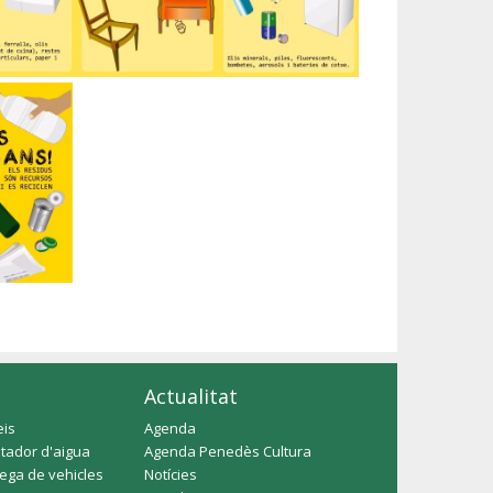
Actualitat
eis
Agenda
tador d'aigua
Agenda Penedès Cultura
rega de vehicles
Notícies