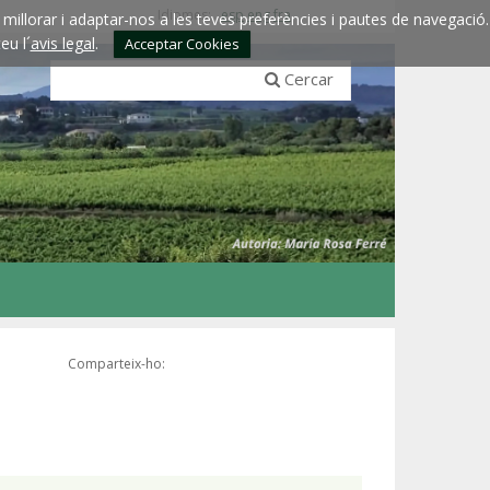
Idiomes:
esp
eng
fra
millorar i adaptar-nos a les teves preferències i pautes de navegació.
eu l´
avis legal
.
Acceptar Cookies
Cercar
Comparteix-ho: