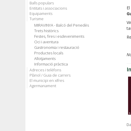
Balls populars
El
Entitats i associacions
Equipaments
Gu
Turisme
Vi
MIRAVINYA - Balcó del Penedès
ta
Trets històrics
Festes, fires i esdeveniments
Re
Oci i aventura
Gastronomia i restauració
Productes locals
No
Allotjaments
Informació pràctica
I
Adreces i telèfons
Plànol / Guia de carrers
El municipi en xifres
Agermanament
Da