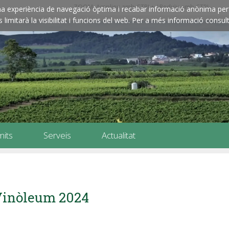
ZOOM: Amplieu amb CTRL+ / Reduïu amb CTRL-
e una experiència de navegació òptima i recabar informació anònima per 
imitarà la visibilitat i funcions del web. Per a més informació consult
mits
Serveis
Actualitat
inòleum 2024