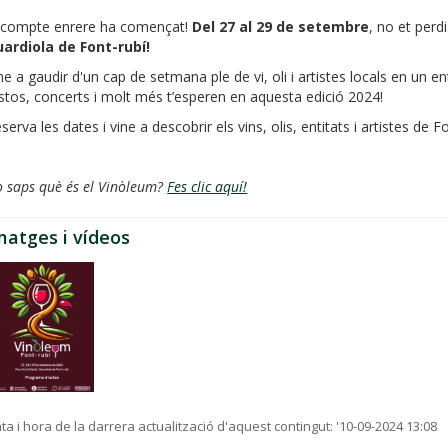
 compte enrere ha començat!
Del 27 al 29 de setembre
, no et perd
ardiola de Font-rubí!
ne a gaudir d'un cap de setmana ple de vi, oli i artistes locals en un e
stos, concerts i molt més t’esperen en aquesta edició 2024!
serva les dates i vine a descobrir els vins, olis, entitats i artistes de F
 saps què és el Vinòleum?
Fes clic aquí!
matges i vídeos
ta i hora de la darrera actualització d'aquest contingut:
'10-09-2024 13:08