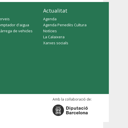
Actualitat
erveis
Agenda
omptador d'aigua
Agenda Penedès Cultura
càrrega de vehicles
Notícies
La Calaixera
Xarxes socials
Amb la col·laboració de: