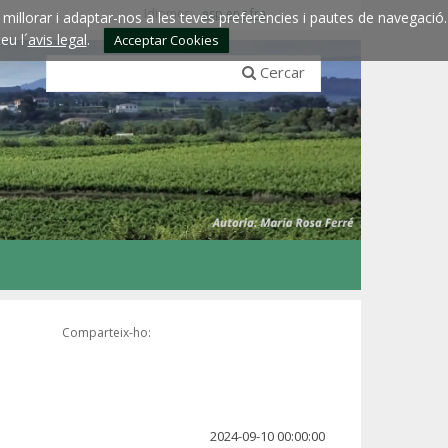
Idiomes:
esp
eng
fra
millorar i adaptar-nos a les teves preferències i pautes de navegació.
eu l´
avis legal
.
Acceptar Cookies
Cercar
Comparteix-ho:
2024-09-10 00:00:00