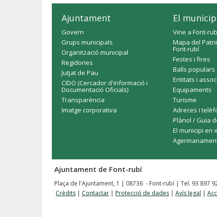
Ajuntament
El municip
Govern
Vine a Font-rub
Grups municipals
Mapa del Patri
Font-rubí
Organització municipal
Festes i fires
Regidories
Balls populars
Jutjat de Pau
Entitats i asso
CIDO (Cercador d'informació i
Documentació Oficials)
Equipaments
Transparència
Turisme
Imatge corporativa
Adreces i telè
Plànol / Guia d
El municipi en 
Agermanamen
Ajuntament de Font-rubí
Plaça de l'Ajuntament, 1 | 08736 - Font-rubí | Tel. 93 897 
Crèdits
|
Contactar
|
Protecció de dades
|
Avís legal
|
Acc