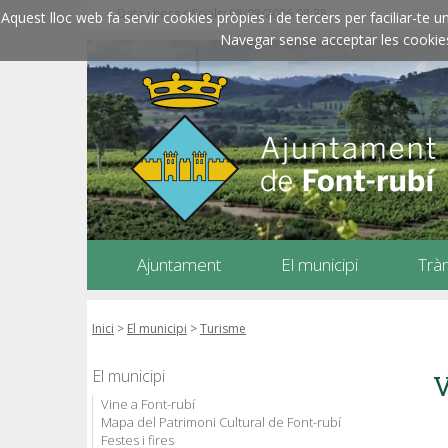
Data i hora oficials: 08/08/2026
08:38
Aquest lloc web fa servir cookies pròpies i de tercers per faciliar-t
Navegar sense acceptar les cookies l
Ajuntament
El municipi
Trà
Inici
>
El municipi
>
Turisme
El municipi
V
Vine a Font-rubí
Mapa del Patrimoni Cultural de Font-rubí
Festes i fires