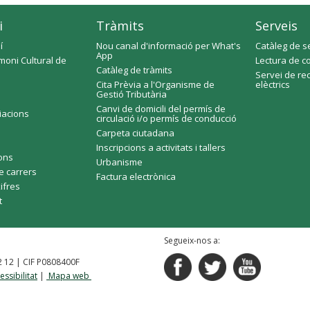
i
Tràmits
Serveis
í
Nou canal d'informació per What's
Catàleg de s
App
moni Cultural de
Lectura de c
Catàleg de tràmits
Servei de re
Cita Prèvia a l'Organisme de
elèctrics
Gestió Tributària
Canvi de domicili del permís de
ciacions
circulació i/o permís de conducció
Carpeta ciutadana
Inscripcions a activitats i tallers
fons
Urbanisme
e carrers
Factura electrònica
xifres
t
Segueix-nos a:
92 12 | CIF P0808400F
essibilitat
|
Mapa web