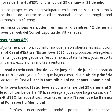
a joves de
1r a 4t d’ES
O, tindrà lloc del
29 de juny al 31 de juliol.
Els dos projectes es desenvoluparan en horari de 9 a 13 h, amb l
possibilitat de contractar acollida matinal i servei de migdia am
carmanyola o càtering.
Les inscripcions es poden fer fins al divendres 12 de juny
través del web del Consell Esportiu de l’Alt Penedès.
Inscripcions
(clic)
L’Ajuntament de Font-rubí informa que ja són obertes les inscripcion
per al
Casal d’Estiu i l’Estiu Jove 2026
, dues propostes adreçades 
infants i joves per gaudir de l’estiu amb activitats, tallers, jocs, esports
gimcanes, excursions i moltes aventures.
El
Casal d’Estiu
tindrà lloc
del 22 de juny al 31 de juliol
, en horari d
9 a 13 h
, i s’adreça a infants que hagin cursat
d’I3 a 6è de primàri
L’activitat es farà a l’
Escola Font-rúbia i al Poliesportiu Municipal
.
Per la seva banda, l’
Estiu Jove
es durà a terme
del 29 de juny al 3
de juliol
, també de
9 a 13 h
, i s’adreça a joves que hagin cursat
de 1
a 4t d’ESO
. En aquest cas, l’activitat es farà a l’
Espai Jove La Barrac
i al Poliesportiu Municipal
.
Les famílies interessades també poden sol·licitar servei