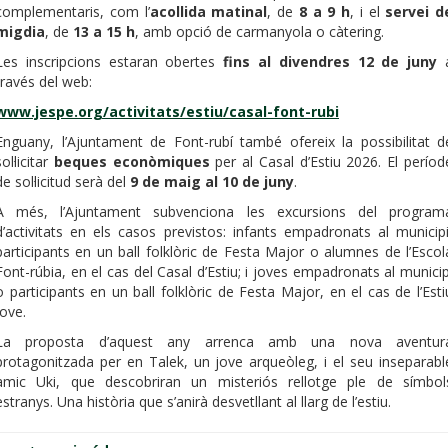
complementaris, com l’
acollida matinal
, de
8 a 9 h
, i el
servei d
migdia
, de
13 a 15 h
, amb opció de carmanyola o càtering.
Les inscripcions estaran obertes
fins al divendres 12 de juny
través del web:
www.jespe.org/activitats/estiu/casal-font-rubi
Enguany, l’Ajuntament de Font-rubí també ofereix la possibilitat d
sol·licitar
beques econòmiques
per al Casal d’Estiu 2026. El períod
de sol·licitud serà del
9 de maig al 10 de juny
.
A més, l’Ajuntament subvenciona les excursions del program
d’activitats en els casos previstos: infants empadronats al municipi
participants en un ball folklòric de Festa Major o alumnes de l’Escol
Font-rúbia, en el cas del Casal d’Estiu; i joves empadronats al municip
o participants en un ball folklòric de Festa Major, en el cas de l’Esti
Jove.
La proposta d’aquest any arrenca amb una nova aventur
protagonitzada per en Talek, un jove arqueòleg, i el seu inseparabl
amic Uki, que descobriran un misteriós rellotge ple de símbol
estranys. Una història que s’anirà desvetllant al llarg de l’estiu.