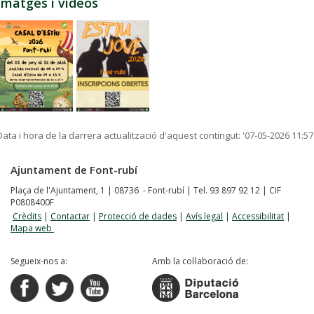
Imatges i vídeos
Data i hora de la darrera actualització d'aquest contingut:
'07-05-2026 11:57
Ajuntament de Font-rubí
Plaça de l'Ajuntament, 1 | 08736 - Font-rubí | Tel. 93 897 92 12 | CIF
P0808400F
Crèdits
|
Contactar
|
Protecció de dades
|
Avís legal
|
Accessibilitat
|
Mapa web
Segueix-nos a:
Amb la col·laboració de: