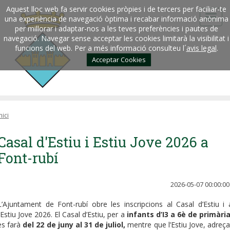
Aquest lloc web fa servir cookies pròpies i de tercers per faciliar-te
una experiència de navegació òptima i recabar informació anònima
per millorar i adaptar-nos a les teves preferències i pautes de
navegació. Navegar sense acceptar les cookies limitarà la visibilitat i
funcions del web. Per a més informació consulteu l´
avis legal
.
Acceptar Cookies
nici
Casal d'Estiu i Estiu Jove 2026 a
Font-rubí
2026-05-07 00:00:00
L’Ajuntament de Font-rubí obre les inscripcions al Casal d’Estiu i 
l’Estiu Jove 2026. El Casal d’Estiu, per a
infants d’I3 a 6è de primàri
es farà
del 22 de juny al 31 de juliol,
mentre que l’Estiu Jove, adreça