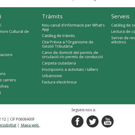
i
Tràmits
Serveis
í
Nou canal d'informació per What's
Catàleg de s
App
moni Cultural de
Lectura de c
Catàleg de tràmits
Servei de re
Cita Prèvia a l'Organisme de
elèctrics
Gestió Tributària
Canvi de domicili del permís de
ciacions
circulació i/o permís de conducció
Carpeta ciutadana
Inscripcions a activitats i tallers
fons
Urbanisme
e carrers
Factura electrònica
xifres
t
Segueix-nos a:
92 12 | CIF P0808400F
essibilitat
|
Mapa web