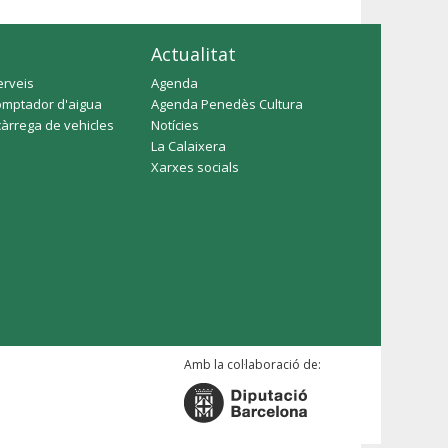
Actualitat
erveis
Agenda
omptador d'aigua
Agenda Penedès Cultura
càrrega de vehicles
Notícies
La Calaixera
Xarxes socials
Amb la col·laboració de: