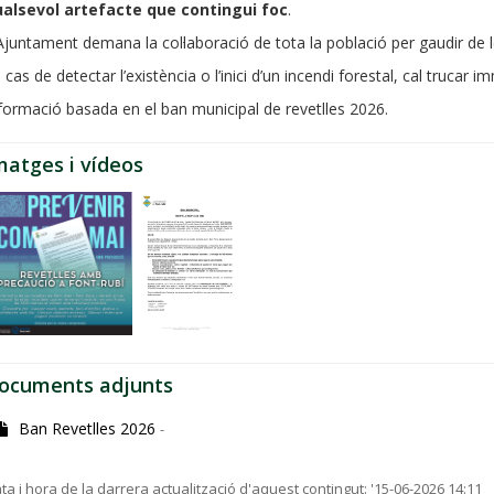
ualsevol artefacte que contingui foc
.
Ajuntament demana la col·laboració de tota la població per gaudir de l
 cas de detectar l’existència o l’inici d’un incendi forestal, cal truc
formació basada en el ban municipal de revetlles 2026.
matges i vídeos
ocuments adjunts
Ban Revetlles 2026
-
ta i hora de la darrera actualització d'aquest contingut:
'15-06-2026 14:11