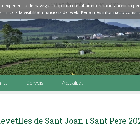
ZOOM: Amplieu amb CTRL+ / Reduïu amb CTRL-
e una experiència de navegació òptima i recabar informació anònima per 
imitarà la visibilitat i funcions del web. Per a més informació consult
mits
Serveis
Actualitat
evetlles de Sant Joan i Sant Pere 20