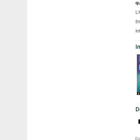
q
L’
En
In
I
D
Da