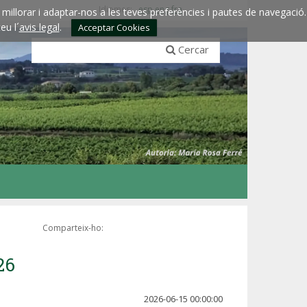
Idiomes:
esp
eng
fra
millorar i adaptar-nos a les teves preferències i pautes de navegació.
eu l´
avis legal
.
Acceptar Cookies
Cercar
Comparteix-ho:
26
2026-06-15 00:00:00