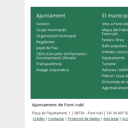
Ajuntament
El municip
Govern
Vine a Font-rub
Grups municipals
Mapa del Patri
Font-rubí
Organització municipal
Festes i fires
Regidories
Balls populars
Jutjat de Pau
Entitats i asso
CIDO (Cercador d'informació i
Documentació Oficials)
Equipaments
Transparència
Turisme
Imatge corporativa
Adreces i telè
Plànol / Guia d
El municipi en 
Agermanamen
Ajuntament de Font-rubí
Plaça de l'Ajuntament, 1 | 08736 - Font-rubí | Tel. 93 897 
Crèdits
|
Contactar
|
Protecció de dades
|
Avís legal
|
Acc