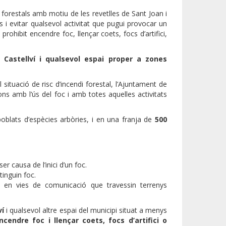
forestals amb motiu de les revetlles de Sant Joan i
s i evitar qualsevol activitat que pugui provocar un
rohibit encendre foc, llençar coets, focs d’artifici,
Castellví i qualsevol espai proper a zones
al situació de risc d’incendi forestal, l’Ajuntament de
ons amb l’ús del foc i amb totes aquelles activitats
poblats d’espècies arbòries, i en una franja de
500
r causa de l’inici d’un foc.
tinguin foc.
es en vies de comunicació que travessin terrenys
ví
i qualsevol altre espai del municipi situat a menys
cendre foc i llençar coets, focs d’artifici o