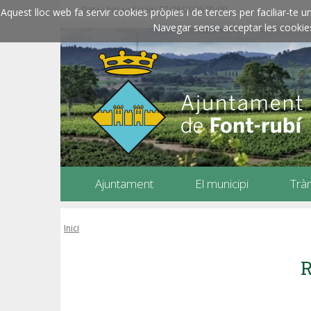
Data i hora oficials: 07/08/2026
01:09
Aquest lloc web fa servir cookies pròpies i de tercers per faciliar-t
Navegar sense acceptar les cookies l
Ajuntament
El municipi
Trà
Inici
R