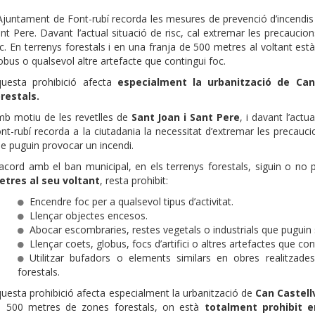
Ajuntament de Font-rubí recorda les mesures de prevenció d’incendis 
nt Pere. Davant l’actual situació de risc, cal extremar les precaucion
c. En terrenys forestals i en una franja de 500 metres al voltant està p
obus o qualsevol altre artefacte que contingui foc.
uesta prohibició afecta
especialment la urbanització de Can 
restals.
b motiu de les revetlles de
Sant Joan i Sant Pere
, i davant l’actu
nt-rubí recorda a la ciutadania la necessitat d’extremar les precauci
e puguin provocar un incendi.
acord amb el ban municipal, en els terrenys forestals, siguin o no 
etres al seu voltant
, resta prohibit:
Encendre foc per a qualsevol tipus d’activitat.
Llençar objectes encesos.
Abocar escombraries, restes vegetals o industrials que puguin se
Llençar coets, globus, focs d’artifici o altres artefactes que con
Utilitzar bufadors o elements similars en obres realitzad
forestals.
uesta prohibició afecta especialment la urbanització de
Can Castell
e 500 metres de zones forestals, on està
totalment prohibit en