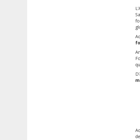
L’
Sa
fo
gl
Aq
fo
Am
Fo
qu
D’
m
Aq
d