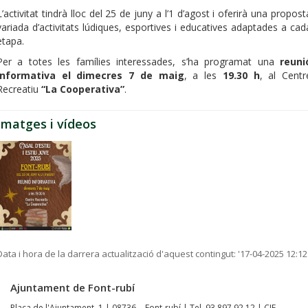
L’activitat tindrà lloc del 25 de juny a l’1 d’agost i oferirà una propost
variada d’activitats lúdiques, esportives i educatives adaptades a cad
etapa.
Per a totes les famílies interessades, s’ha programat una
reuni
informativa el dimecres 7 de maig
, a les
19.30 h
, al Centr
Recreatiu
“La Cooperativa”
.
Imatges i vídeos
Data i hora de la darrera actualització d'aquest contingut:
'17-04-2025 12:12
Ajuntament de Font-rubí
Plaça de l'Ajuntament, 1 | 08736 - Font-rubí | Tel. 93 897 92 12 | CIF