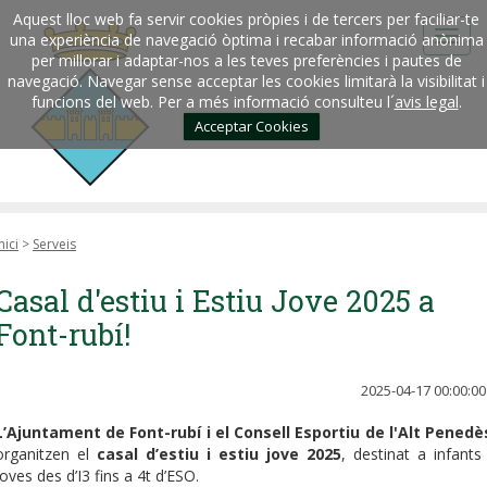
Aquest lloc web fa servir cookies pròpies i de tercers per faciliar-te
una experiència de navegació òptima i recabar informació anònima
per millorar i adaptar-nos a les teves preferències i pautes de
navegació. Navegar sense acceptar les cookies limitarà la visibilitat i
funcions del web. Per a més informació consulteu l´
avis legal
.
Acceptar Cookies
nici
>
Serveis
Casal d'estiu i Estiu Jove 2025 a
Font-rubí!
2025-04-17 00:00:00
L’Ajuntament de Font-rubí i el Consell Esportiu de l'Alt Penedè
organitzen el
casal d’estiu i estiu jove 2025
, destinat a infants 
joves des d’I3 fins a 4t d’ESO.