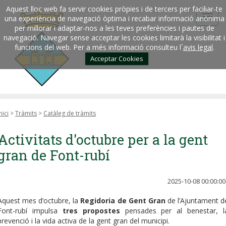
Aquest lloc web fa servir cookies pròpies i de tercers per faciliar-te
una experiència de navegació òptima i recabar informació anònima
per millorar i adaptar-nos a les teves preferències i pautes de
navegació. Navegar sense acceptar les cookies limitarà la visibilitat i
funcions del web. Per a més informació consulteu l´
avis legal
.
Acceptar Cookies
nici
>
Tràmits
>
Catàleg de tràmits
Activitats d'octubre per a la gent
gran de Font-rubí
2025-10-08 00:00:00
Aquest mes d’octubre, la
Regidoria de Gent Gran
de l’Ajuntament d
Font-rubí impulsa
tres propostes
pensades per al benestar, l
prevenció i la vida activa de la gent gran del municipi.