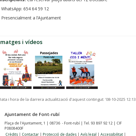
- WhatsApp: 654 64 59 12
- Presencialment a l’Ajuntament
Imatges i vídeos
Data i hora de la darrera actualització d'aquest contingut:
'08-10-2025 12:13
Ajuntament de Font-rubí
Plaça de l'Ajuntament, 1 | 08736 - Font-rubí | Tel. 93 897 92 12 | CIF
P0808400F
Crèdits
|
Contactar
|
Protecció de dades
|
Avís legal
|
Accessibilitat
|