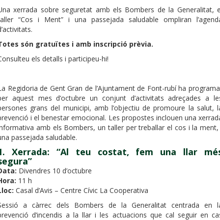
Una xerrada sobre seguretat amb els Bombers de la Generalitat, e
taller “Cos i Ment” i una passejada saludable ompliran l’agend
d’activitats.
Totes són gratuïtes i amb inscripció prèvia.
Consulteu els detalls i participeu-hi!
La Regidoria de Gent Gran de l’Ajuntament de Font-rubí ha programa
per aquest mes d’octubre un conjunt d’activitats adreçades a le
persones grans del municipi, amb l’objectiu de promoure la salut, l
prevenció i el benestar emocional. Les propostes inclouen una xerrad
informativa amb els Bombers, un taller per treballar el cos i la ment, 
una passejada saludable.
1. Xerrada: “Al teu costat, fem una llar mé
segura”
Data:
Divendres 10 d’octubre
Hora:
11 h
Lloc:
Casal d’Avis – Centre Cívic La Cooperativa
Sessió a càrrec dels Bombers de la Generalitat centrada en l
prevenció d’incendis a la llar i les actuacions que cal seguir en ca