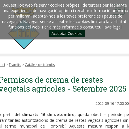
Aquest lloc web fa servir cookies pròpies i de tercers per faciliar-te
una experiència de navegació òptima i recabar informació anònima
per millorar i adaptar-nos a les teves preferències i pautes de
navegació. Navegar sense acceptar les cookies limitarà la visibilitat i
funcions del web. Per a més informació consulteu l´
avis legal
.
Acceptar Cookies
nici
>
Tràmits
>
Catàleg de tràmits
Permisos de crema de restes
vegetals agrícoles - Setembre 2025
2025-09-16 17:00:00
A partir del
dimarts 16 de setembre
, queda obert el període pe
tramitar les autoritzacions de crema de restes vegetals agrícoles din
el terme municipal de Font-rubí. Aquesta mesura respon a l