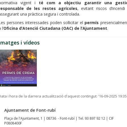
normativa vigent i
té com a objectiu garantir una gesti
responsable de les restes agrícoles
, evitant riscos d’incendi 
assegurant una pràctica segura i controlada.
Les persones interessades poden sol·licitar el
permís
presencialmen
 l’
Oficina d’Atenció Ciutadana (OAC) de l’Ajuntament
.
Imatges i vídeos
Data i hora de la darrera actualització d'aquest contingut:
'16-09-2025 19:35
Ajuntament de Font-rubí
Plaça de l'Ajuntament, 1 | 08736 - Font-rubí | Tel. 93 897 92 12 | CIF
P0808400F