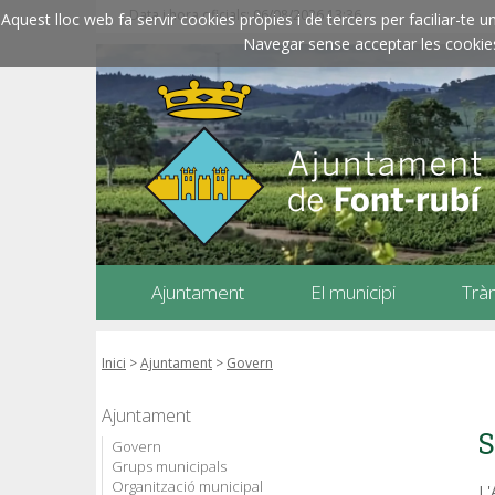
Data i hora oficials: 06/08/2026
13:36
Aquest lloc web fa servir cookies pròpies i de tercers per faciliar-t
Navegar sense acceptar les cookies l
Ajuntament
El municipi
Trà
Inici
>
Ajuntament
>
Govern
Ajuntament
S
Govern
Grups municipals
Organització municipal
L'