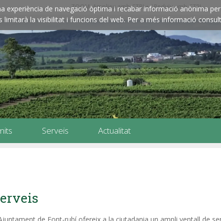
ZOOM: Amplieu amb CTRL+ / Reduïu amb CTRL-
e una experiència de navegació òptima i recabar informació anònima per 
imitarà la visibilitat i funcions del web. Per a més informació consult
mits
Serveis
Actualitat
erveis
Ajuntament de Font-rubí ofereix a la ciutadania un ampli ventall de se