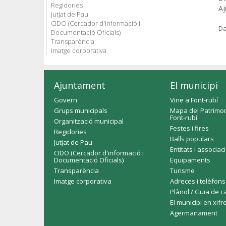
Regidories
Aj
Jutjat de Pau
CIDO (Cercador d'informació i
Da
Documentació Oficials)
Transparència
Imatge corporativa
Ajuntament
El municipi
Govern
Vine a Font-rubí
Grups municipals
Mapa del Patrimon
Font-rubí
Organització municipal
Festes i fires
Regidories
Balls populars
Jutjat de Pau
Entitats i associac
CIDO (Cercador d'informació i
Documentació Oficials)
Equipaments
Transparència
Turisme
Imatge corporativa
Adreces i telèfons
Plànol / Guia de c
El municipi en xifr
Agermanament