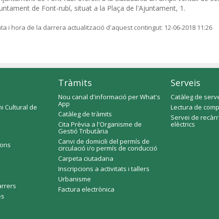
untament de Font-rubí, situat a la Plaça de l'Ajuntament, 1.
ta i hora de la darrera actualització d'aquest contingut:
12-06-2018 11:26
Tràmits
Serveis
Nou canal d'informació per What's
Catàleg de serv
App
i Cultural de
Lectura de comp
Catàleg de tràmits
Servei de recàr
Cita Prèvia a l'Organisme de
elèctrics
Gestió Tributària
Canvi de domicili del permís de
ions
circulació i/o permís de conducció
Carpeta ciutadana
Inscripcions a activitats i tallers
Urbanisme
arrers
Factura electrònica
es