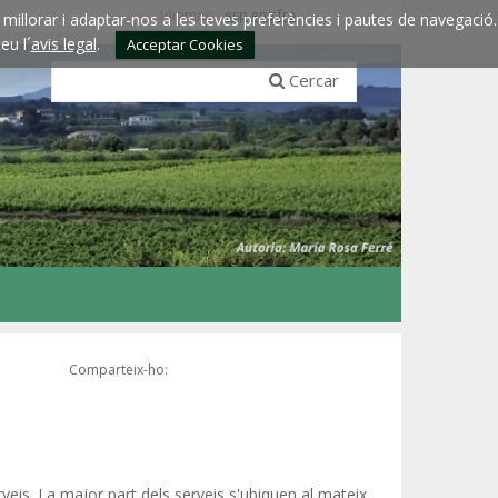
Idiomes:
esp
eng
fra
millorar i adaptar-nos a les teves preferències i pautes de navegació.
eu l´
avis legal
.
Acceptar Cookies
Cercar
Comparteix-ho:
rveis. La major part dels serveis s'ubiquen al mateix