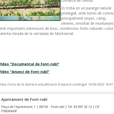
comarca de l'Anoia.
Es troba en un paratge natural
privilegiat, amb terres de conreu
principalment vinyes, camp,
oliveres, envoltat de muntanyes
amb importants extensions de bosc, nombroses fonts naturals i sota
l'atenta mirada de la serralada de Montserrat.
Vídeo "Documental de Font-rubí"
Vídeo "Anunci de Font-rubí"
Data i hora de la darrera actualització d'aquest contingut:
14-09-2023 16:41
Ajuntament de Font-rubí
Plaça de l'Ajuntament, 1 | 08736 - Font-rubí | Tel. 93 897 92 12 | CIF
P0808400F