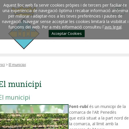
Aquest lloc web fa servir cookies pròpies i de tercers per faciliar-te
una experiència de navegació òptima i recabar informació anònima
per millorar i adaptar-nos a les teves preferències i pautes de
navegació. Navegar sense acceptar les cookies limitarà la visibilitat i
funcions del web. Per a més informació consulteu l´
avis legal
.
Acceptar Cookies
nici
>
El municipi
El municipi
El municipi
Font-rubí
és un municipi de la
comarca de l'Alt Penedès
que està situat a la part nord de
la comarca, al límit amb la