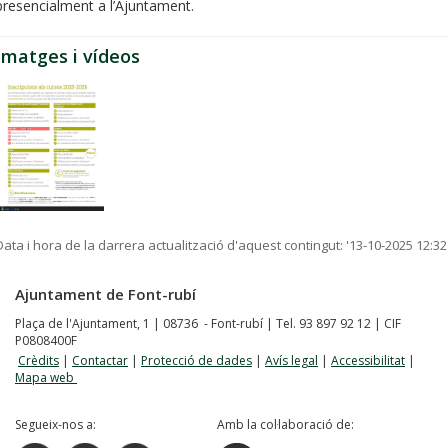
presencialment a l’Ajuntament.
Imatges i vídeos
Data i hora de la darrera actualització d'aquest contingut:
'13-10-2025 12:32
Ajuntament de Font-rubí
Plaça de l'Ajuntament, 1 | 08736 - Font-rubí | Tel. 93 897 92 12 | CIF
P0808400F
Crèdits
|
Contactar
|
Protecció de dades
|
Avís legal
|
Accessibilitat
|
Mapa web
Segueix-nos a:
Amb la col·laboració de: