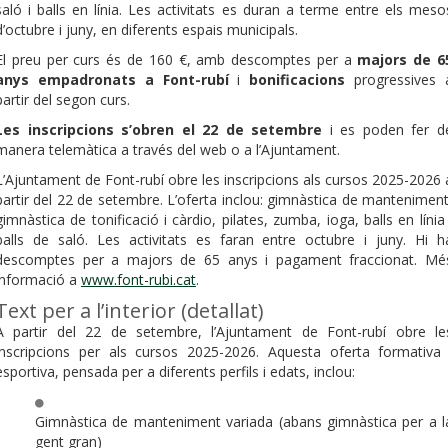
saló i balls en línia. Les activitats es duran a terme entre els meso
d’octubre i juny, en diferents espais municipals.
El preu per curs és de 160 €, amb descomptes per a
majors de 6
anys empadronats a Font-rubí
i
bonificacions
progressives 
partir del segon curs.
Les inscripcions s’obren el 22 de setembre
i es poden fer d
manera telemàtica a través del web o a l’Ajuntament.
L’Ajuntament de Font-rubí obre les inscripcions als cursos 2025-2026 
partir del 22 de setembre. L’oferta inclou: gimnàstica de manteniment
gimnàstica de tonificació i càrdio, pilates, zumba, ioga, balls en línia 
balls de saló. Les activitats es faran entre octubre i juny. Hi h
descomptes per a majors de 65 anys i pagament fraccionat. Mé
informació a
www.font-rubi.cat
.
Text per a l’interior (detallat)
A partir del 22 de setembre, l’Ajuntament de Font-rubí obre le
inscripcions per als cursos 2025-2026. Aquesta oferta formativa 
esportiva, pensada per a diferents perfils i edats, inclou:
Gimnàstica de manteniment variada (abans gimnàstica per a l
gent gran)