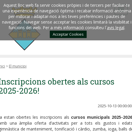
Aquest lloc web fa servir cookies pròpies i de tercers per faciliar-te
una experiència de navegació òptima i recabar informació anònima
per millorar i adaptar-nos a les teves preferències i pautes de
navegació. Navegar sense acceptar les cookies limitarà la visibilitat i
funcions del web. Per a més informació consulteu l´
avis legal
.
Acceptar Cookies
nici
>
El municipi
Inscripcions obertes als cursos
2025-2026!
2025-10-13 00:00:00
Ja estan obertes les inscripcions als
cursos municipals 2025-202
amb una àmplia oferta d’activitats per a tots els gustos i edats
gimnàstica de manteniment, tonificació i càrdio, zumba, ioga, balls d