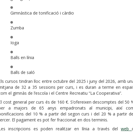
Gimnàstica de tonificació i càrdio
Zumba
Ioga
Balls en línia
Balls de saló
Els cursos tindran lloc entre octubre del 2025 i juny del 2026, amb un
mitjana de 32 a 35 sessions per curs, i es duran a terme en espai
com el gimnàs de l’escola i el Centre Recreatiu “La Cooperativa”.
El cost general per curs és de 160 €. S’ofereixen descomptes del 50 
per a majors de 65 anys empadronats al municipi, així co
bonificacions del 10 % a partir del segon curs i del 20 % a partir de
tercer. El pagament es pot fer fraccionat en dos terminis.
Les inscripcions es poden realitzar en línia a través del
web