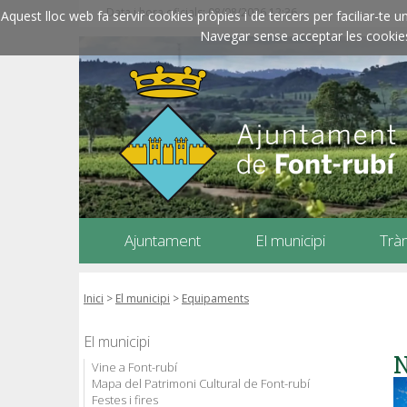
Data i hora oficials: 08/08/2026
12:36
Aquest lloc web fa servir cookies pròpies i de tercers per faciliar-t
Navegar sense acceptar les cookies l
Ajuntament
El municipi
Trà
Inici
>
El municipi
>
Equipaments
El municipi
N
Vine a Font-rubí
Mapa del Patrimoni Cultural de Font-rubí
Festes i fires