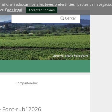
Idiomes:
esp
eng
fra
millorar i adaptar-nos a les teves preferències i pautes de navegació.
eu l´
avis legal
.
Acceptar Cookies
Cercar
Comparteix-ho:
e Font-rubí 2026