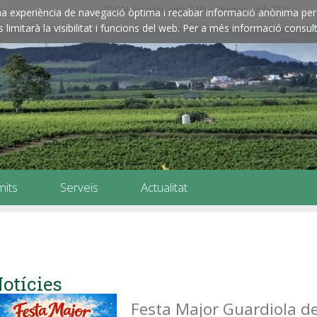
ZOOM: Amplieu amb CTRL+ / Reduïu amb CTRL-
e una experiència de navegació òptima i recabar informació anònima per 
imitarà la visibilitat i funcions del web. Per a més informació consult
mits
Serveis
Actualitat
otícies
Festa Major Guardiola d