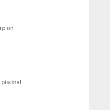
rpion
 piscina!