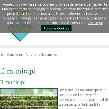
Aquest lloc web fa servir cookies pròpies i de tercers per faciliar-te
una experiència de navegació òptima i recabar informació anònima
per millorar i adaptar-nos a les teves preferències i pautes de
navegació. Navegar sense acceptar les cookies limitarà la visibilitat i
funcions del web. Per a més informació consulteu l´
avis legal
.
Acceptar Cookies
nici
>
El municipi
>
Turisme
>
Allotjaments
El municipi
El municipi
Font-rubí
és un municipi de la
comarca de l'Alt Penedès
que està situat a la part nord de
la comarca, al límit amb la