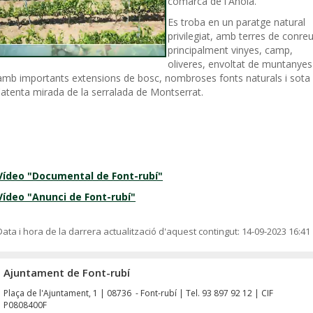
comarca de l'Anoia.
Es troba en un paratge natural
privilegiat, amb terres de conreu
principalment vinyes, camp,
oliveres, envoltat de muntanyes
amb importants extensions de bosc, nombroses fonts naturals i sota
l'atenta mirada de la serralada de Montserrat.
Vídeo "Documental de Font-rubí"
Vídeo "Anunci de Font-rubí"
Data i hora de la darrera actualització d'aquest contingut:
14-09-2023 16:41
Ajuntament de Font-rubí
Plaça de l'Ajuntament, 1 | 08736 - Font-rubí | Tel. 93 897 92 12 | CIF
P0808400F