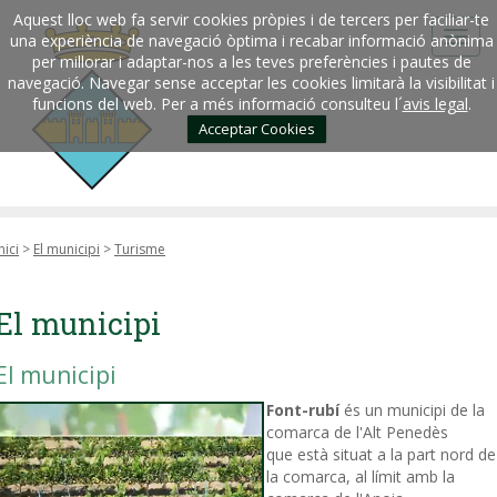
Aquest lloc web fa servir cookies pròpies i de tercers per faciliar-te
una experiència de navegació òptima i recabar informació anònima
per millorar i adaptar-nos a les teves preferències i pautes de
navegació. Navegar sense acceptar les cookies limitarà la visibilitat i
funcions del web. Per a més informació consulteu l´
avis legal
.
Acceptar Cookies
nici
>
El municipi
>
Turisme
El municipi
El municipi
Font-rubí
és un municipi de la
comarca de l'Alt Penedès
que està situat a la part nord de
la comarca, al límit amb la