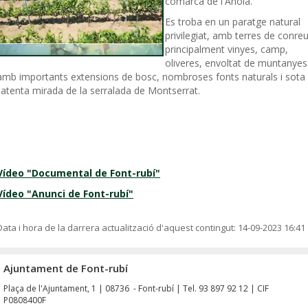
comarca de l'Anoia.
Es troba en un paratge natural
privilegiat, amb terres de conreu
principalment vinyes, camp,
oliveres, envoltat de muntanyes
amb importants extensions de bosc, nombroses fonts naturals i sota
l'atenta mirada de la serralada de Montserrat.
Vídeo "Documental de Font-rubí"
Vídeo "Anunci de Font-rubí"
Data i hora de la darrera actualització d'aquest contingut:
14-09-2023 16:41
Ajuntament de Font-rubí
Plaça de l'Ajuntament, 1 | 08736 - Font-rubí | Tel. 93 897 92 12 | CIF
P0808400F