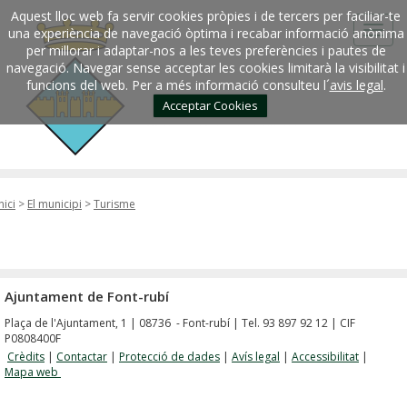
Aquest lloc web fa servir cookies pròpies i de tercers per faciliar-te
una experiència de navegació òptima i recabar informació anònima
per millorar i adaptar-nos a les teves preferències i pautes de
navegació. Navegar sense acceptar les cookies limitarà la visibilitat i
funcions del web. Per a més informació consulteu l´
avis legal
.
Acceptar Cookies
nici
>
El municipi
>
Turisme
Ajuntament de Font-rubí
Plaça de l'Ajuntament, 1 | 08736 - Font-rubí | Tel. 93 897 92 12 | CIF
P0808400F
Crèdits
|
Contactar
|
Protecció de dades
|
Avís legal
|
Accessibilitat
|
Mapa web