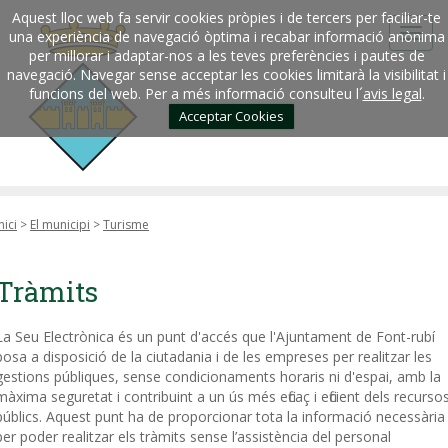
Aquest lloc web fa servir cookies pròpies i de tercers per faciliar-te
una experiència de navegació òptima i recabar informació anònima
per millorar i adaptar-nos a les teves preferències i pautes de
navegació. Navegar sense acceptar les cookies limitarà la visibilitat i
funcions del web. Per a més informació consulteu l´
avis legal
.
Acceptar Cookies
nici
>
El municipi
>
Turisme
Tràmits
La Seu Electrònica és un punt d'accés que l'Ajuntament de Font-rubí
posa a disposició de la ciutadania i de les empreses per realitzar les
gestions públiques, sense condicionaments horaris ni d'espai, amb la
màxima seguretat i contribuint a un ús més eficaç i eficient dels recurso
públics. Aquest punt ha de proporcionar tota la informació necessària
per poder realitzar els tràmits sense l’assistència del personal