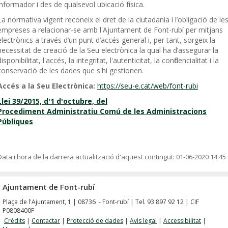
informador i des de qualsevol ubicació física.
La normativa vigent reconeix el dret de la ciutadania i l’obligació de le
empreses a relacionar-se amb l'Ajuntament de Font-rubí per mitjans
electrònics a través d’un punt d’accés general i, per tant, sorgeix la
necessitat de creació de la Seu electrònica la qual ha d’assegurar la
disponibilitat, l'accés, la integritat, l'autenticitat, la confidencialitat i la
conservació de les dades que s'hi gestionen.
Accés a la Seu Electrònica:
https://seu-e.cat/web/font-rubi
Llei 39/2015, d'1 d'octubre, del
Procediment Administratiu Comú de les Administracions
Públiques
Data i hora de la darrera actualització d'aquest contingut:
01-06-2020 14:45
Ajuntament de Font-rubí
Plaça de l'Ajuntament, 1 | 08736 - Font-rubí | Tel. 93 897 92 12 | CIF
P0808400F
Crèdits
|
Contactar
|
Protecció de dades
|
Avís legal
|
Accessibilitat
|