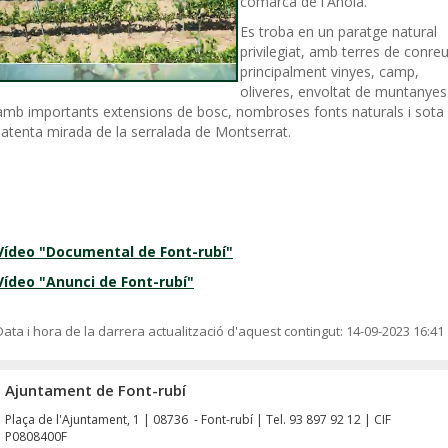
comarca de l'Anoia.
Es troba en un paratge natural
privilegiat, amb terres de conreu
principalment vinyes, camp,
oliveres, envoltat de muntanyes
amb importants extensions de bosc, nombroses fonts naturals i sota
l'atenta mirada de la serralada de Montserrat.
Vídeo "Documental de Font-rubí"
Vídeo "Anunci de Font-rubí"
Data i hora de la darrera actualització d'aquest contingut:
14-09-2023 16:41
Ajuntament de Font-rubí
Plaça de l'Ajuntament, 1 | 08736 - Font-rubí | Tel. 93 897 92 12 | CIF
P0808400F