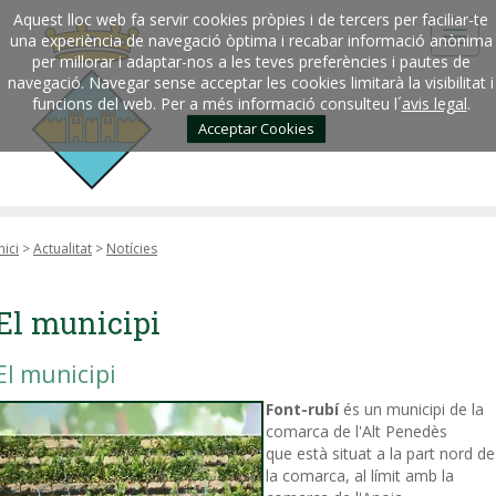
Aquest lloc web fa servir cookies pròpies i de tercers per faciliar-te
una experiència de navegació òptima i recabar informació anònima
per millorar i adaptar-nos a les teves preferències i pautes de
navegació. Navegar sense acceptar les cookies limitarà la visibilitat i
funcions del web. Per a més informació consulteu l´
avis legal
.
Acceptar Cookies
nici
>
Actualitat
>
Notícies
El municipi
El municipi
Font-rubí
és un municipi de la
comarca de l'Alt Penedès
que està situat a la part nord de
la comarca, al límit amb la