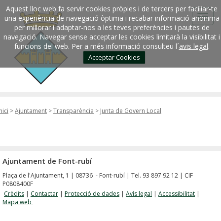
Aquest lloc web fa servir cookies pròpies i de tercers per faciliar-te
una experiència de navegació òptima i recabar informació anònima
per millorar i adaptar-nos a les teves preferències i pautes de
navegació. Navegar sense acceptar les cookies limitarà la visibilitat i
funcions del web. Per a més informació consulteu l´
avis legal
.
Acceptar Cookies
nici
>
Ajuntament
>
Transparència
>
Junta de Govern Local
Ajuntament de Font-rubí
Plaça de l'Ajuntament, 1 | 08736 - Font-rubí | Tel. 93 897 92 12 | CIF
P0808400F
Crèdits
|
Contactar
|
Protecció de dades
|
Avís legal
|
Accessibilitat
|
Mapa web